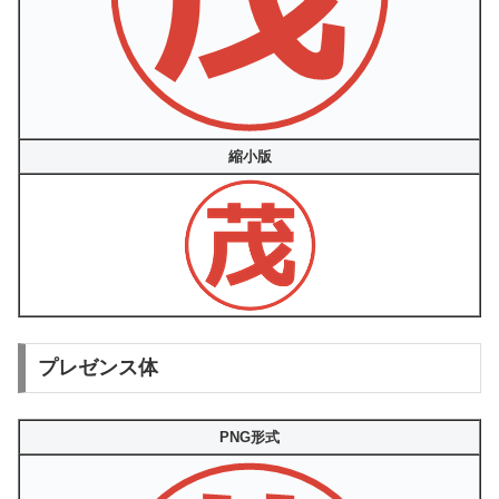
縮小版
プレゼンス体
PNG形式