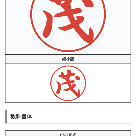
縮小版
教科書体
PNG形式