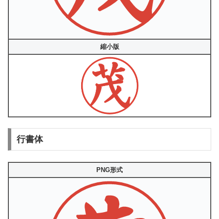
縮小版
行書体
PNG形式