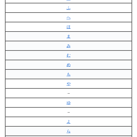
ふ
へ
ほ
ま
み
む
め
も
や
–
ゆ
–
よ
ら