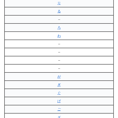
り
る
–
ろ
わ
–
–
–
–
が
ぎ
ぐ
げ
ご
ざ