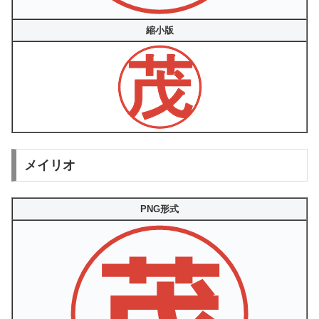
縮小版
メイリオ
PNG形式