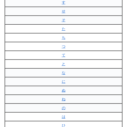
す
せ
そ
た
ち
つ
て
と
な
に
ぬ
ね
の
は
ひ