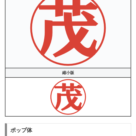
縮小版
ポップ体