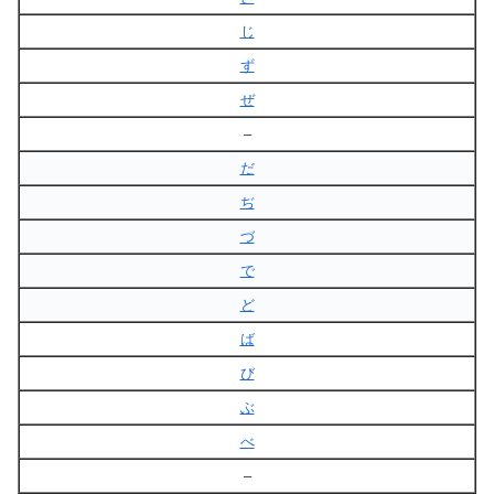
じ
ず
ぜ
–
だ
ぢ
づ
で
ど
ば
び
ぶ
べ
–