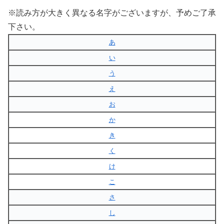
※読み方が大きく異なる名字がございますが、予めご了承
下さい。
あ
い
う
え
お
か
き
く
け
こ
さ
し