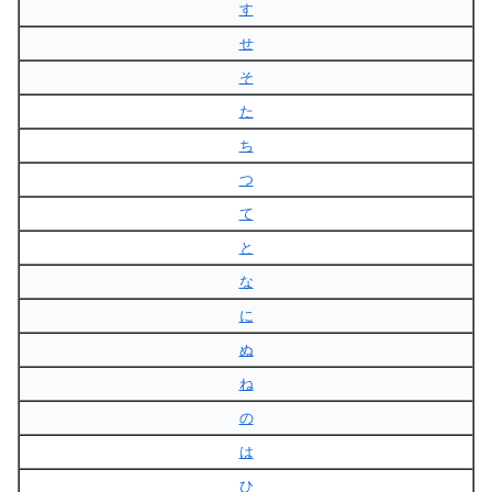
す
せ
そ
た
ち
つ
て
と
な
に
ぬ
ね
の
は
ひ