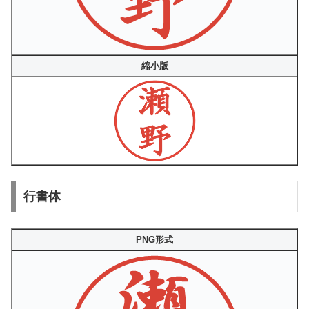
縮小版
行書体
PNG形式