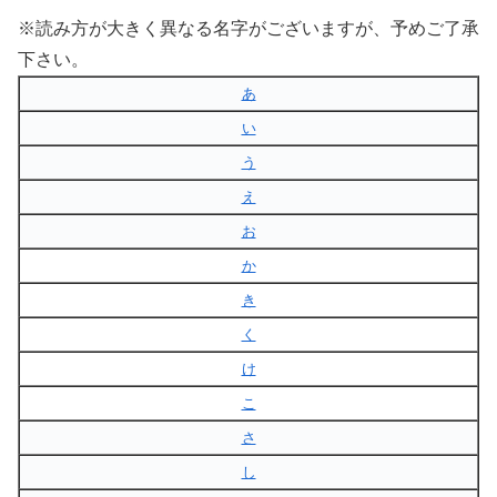
※読み方が大きく異なる名字がございますが、予めご了承
下さい。
あ
い
う
え
お
か
き
く
け
こ
さ
し