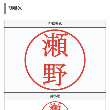
明朝体
PNG形式
縮小版