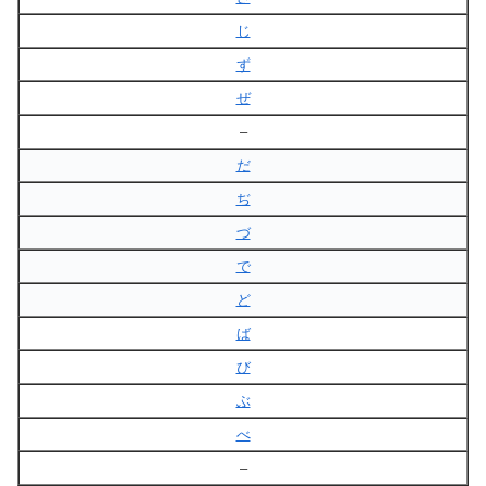
じ
ず
ぜ
–
だ
ぢ
づ
で
ど
ば
び
ぶ
べ
–