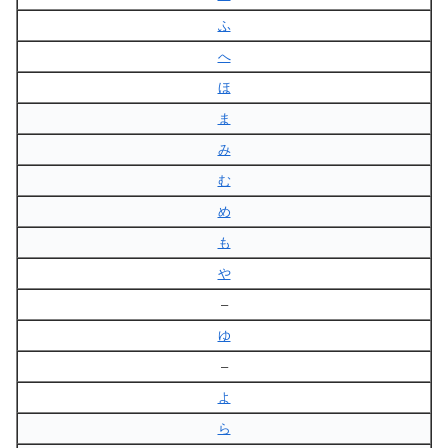
ふ
へ
ほ
ま
み
む
め
も
や
–
ゆ
–
よ
ら