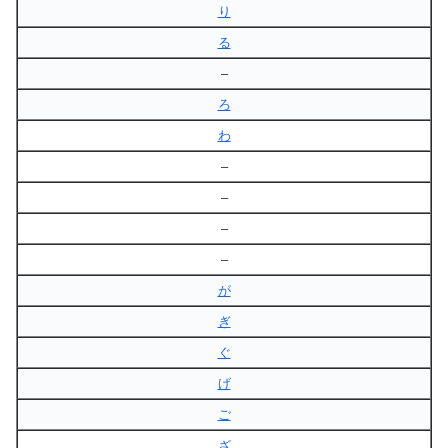
り
る
–
ろ
わ
–
–
–
–
が
ぎ
ぐ
げ
ご
ざ