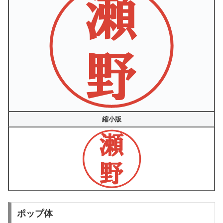
縮小版
ポップ体