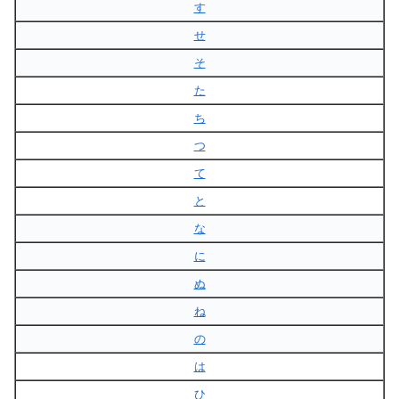
す
せ
そ
た
ち
つ
て
と
な
に
ぬ
ね
の
は
ひ