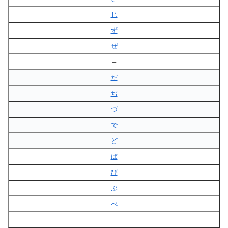
じ
ず
ぜ
–
だ
ぢ
づ
で
ど
ば
び
ぶ
べ
–