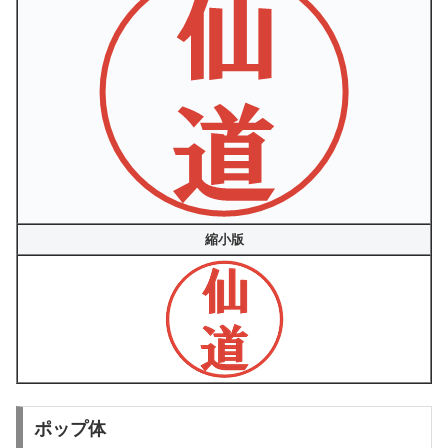
縮小版
ポップ体