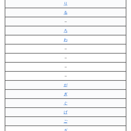
り
る
–
ろ
わ
–
–
–
–
が
ぎ
ぐ
げ
ご
ざ