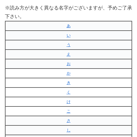
※読み方が大きく異なる名字がございますが、予めご了承
下さい。
あ
い
う
え
お
か
き
く
け
こ
さ
し