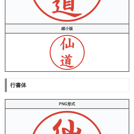
縮小版
行書体
PNG形式