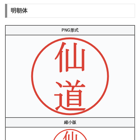
明朝体
PNG形式
縮小版