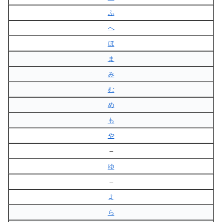
ふ
へ
ほ
ま
み
む
め
も
や
–
ゆ
–
よ
ら