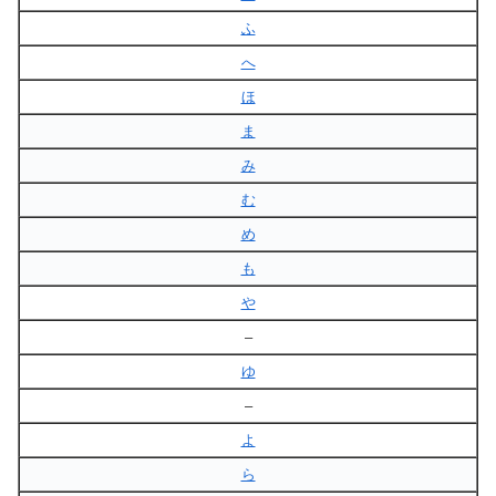
ふ
へ
ほ
ま
み
む
め
も
や
–
ゆ
–
よ
ら