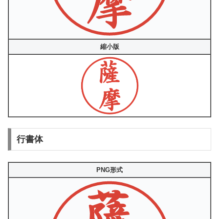
縮小版
行書体
PNG形式