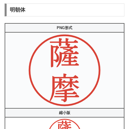
明朝体
PNG形式
縮小版