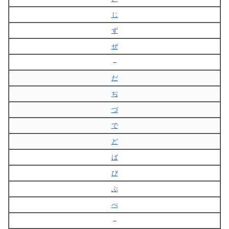
じ
ず
ぜ
–
だ
ぢ
づ
で
ど
ば
び
ぶ
べ
–