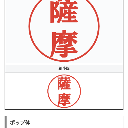
縮小版
ポップ体