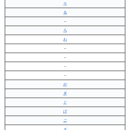
り
る
–
ろ
わ
–
–
–
–
が
ぎ
ぐ
げ
ご
ざ