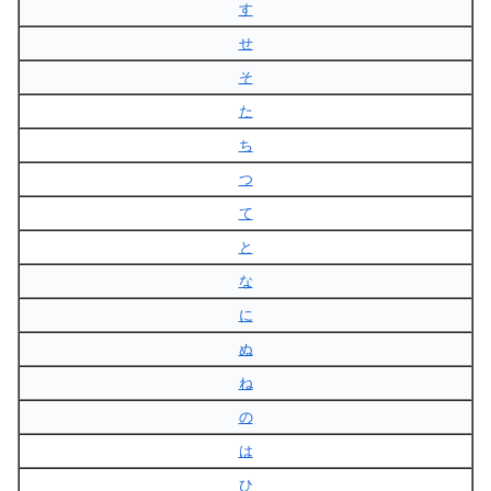
す
せ
そ
た
ち
つ
て
と
な
に
ぬ
ね
の
は
ひ