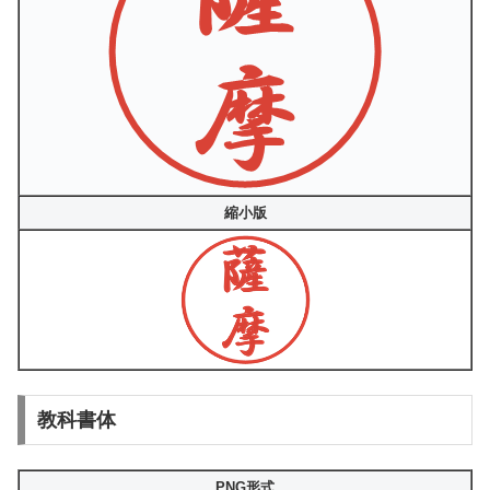
縮小版
教科書体
PNG形式