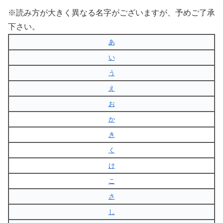
※読み方が大きく異なる名字がございますが、予めご了承
下さい。
あ
い
う
え
お
か
き
く
け
こ
さ
し