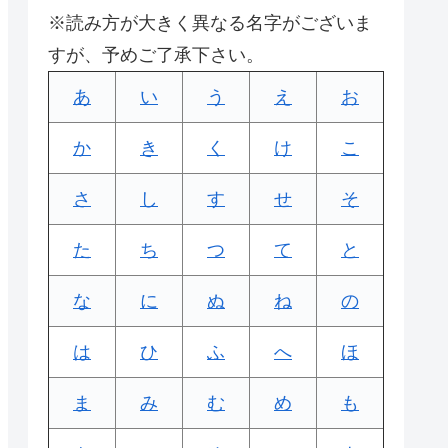
※読み方が大きく異なる名字がございま
すが、予めご了承下さい。
あ
い
う
え
お
か
き
く
け
こ
さ
し
す
せ
そ
た
ち
つ
て
と
な
に
ぬ
ね
の
は
ひ
ふ
へ
ほ
ま
み
む
め
も