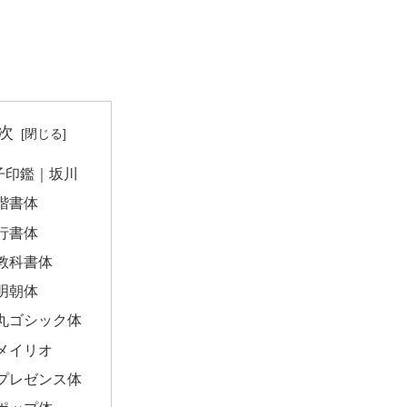
次
子印鑑｜坂川
楷書体
行書体
教科書体
明朝体
丸ゴシック体
メイリオ
プレゼンス体