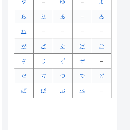
や
–
ゆ
–
よ
ら
り
る
–
ろ
わ
–
–
–
–
が
ぎ
ぐ
げ
ご
ざ
じ
ず
ぜ
–
だ
ぢ
づ
で
ど
ば
び
ぶ
べ
–