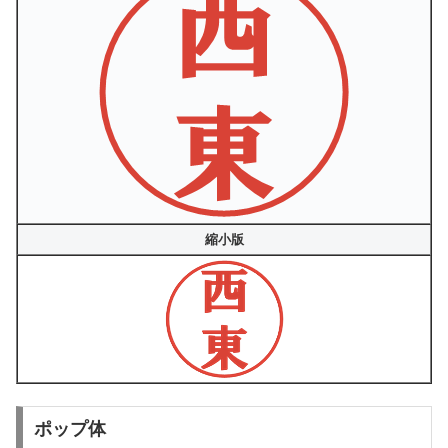
縮小版
ポップ体