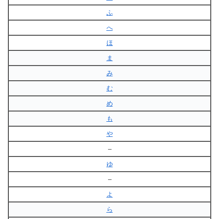
ふ
へ
ほ
ま
み
む
め
も
や
–
ゆ
–
よ
ら