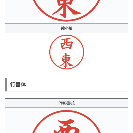
縮小版
行書体
PNG形式