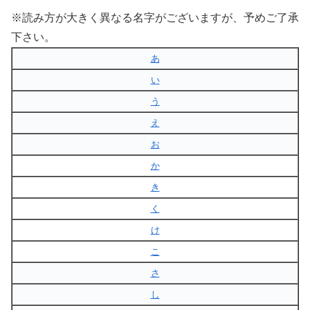
※読み方が大きく異なる名字がございますが、予めご了承
下さい。
あ
い
う
え
お
か
き
く
け
こ
さ
し