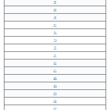
す
せ
そ
た
ち
つ
て
と
な
に
ぬ
ね
の
は
ひ