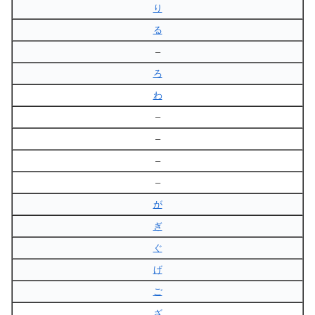
り
る
–
ろ
わ
–
–
–
–
が
ぎ
ぐ
げ
ご
ざ