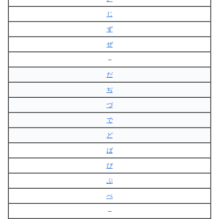
じ
ず
ぜ
–
だ
ぢ
づ
で
ど
ば
び
ぶ
べ
–