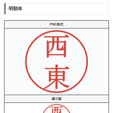
明朝体
PNG形式
縮小版