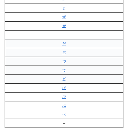
じ
ず
ぜ
–
だ
ぢ
づ
で
ど
ば
び
ぶ
べ
–