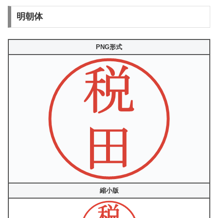
明朝体
PNG形式
縮小版