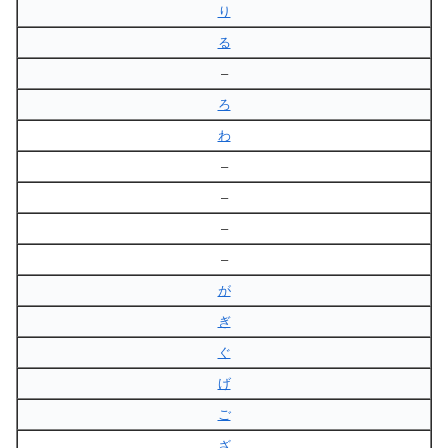
り
る
–
ろ
わ
–
–
–
–
が
ぎ
ぐ
げ
ご
ざ