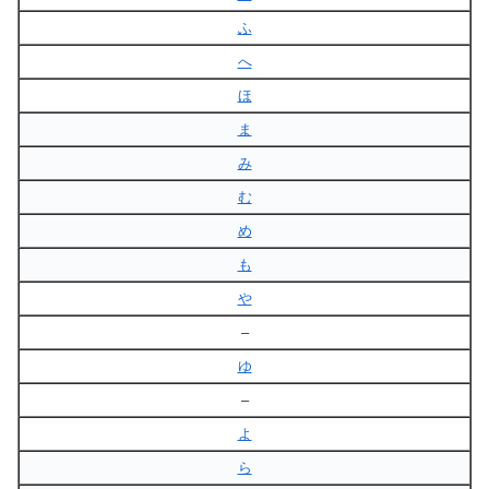
ふ
へ
ほ
ま
み
む
め
も
や
–
ゆ
–
よ
ら