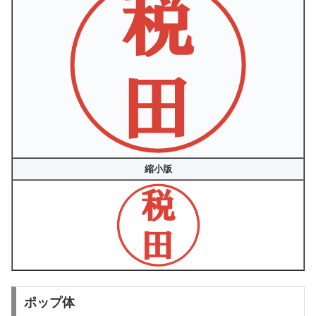
縮小版
ポップ体