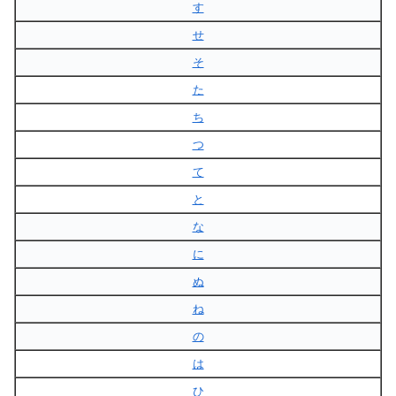
す
せ
そ
た
ち
つ
て
と
な
に
ぬ
ね
の
は
ひ