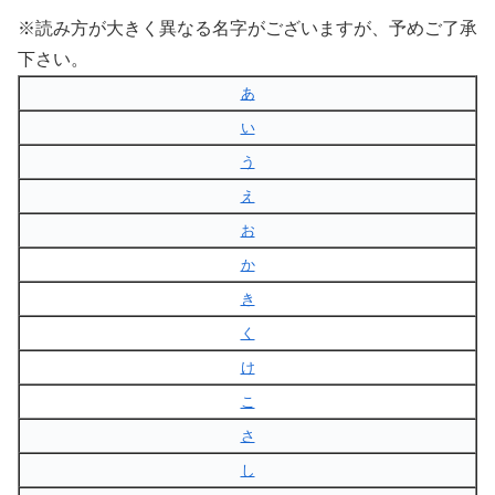
※読み方が大きく異なる名字がございますが、予めご了承
下さい。
あ
い
う
え
お
か
き
く
け
こ
さ
し