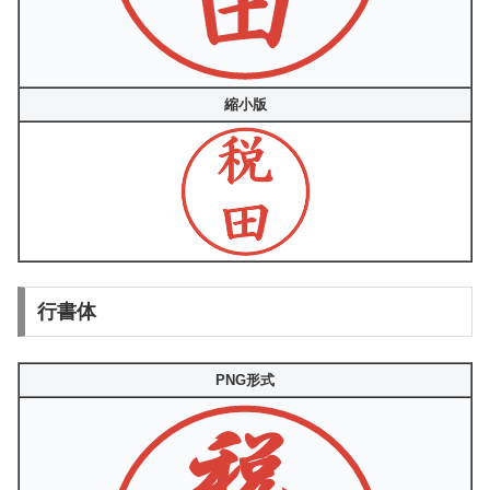
縮小版
行書体
PNG形式