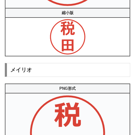
縮小版
メイリオ
PNG形式