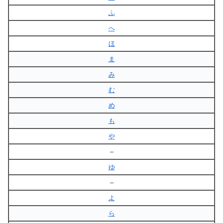
ふ
へ
ほ
ま
み
む
め
も
や
–
ゆ
–
よ
ら