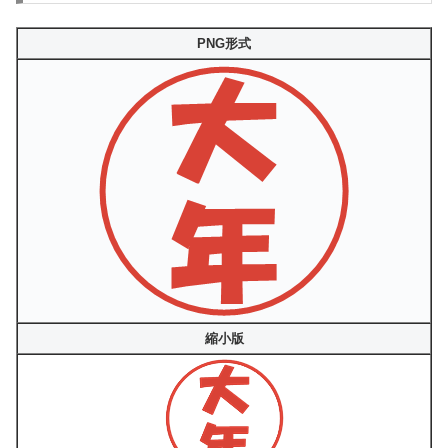
PNG形式
縮小版