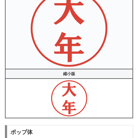
縮小版
ポップ体