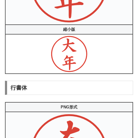
縮小版
行書体
PNG形式