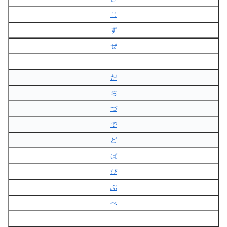
じ
ず
ぜ
–
だ
ぢ
づ
で
ど
ば
び
ぶ
べ
–