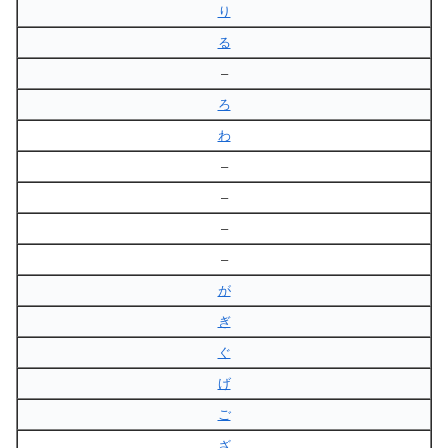
り
る
–
ろ
わ
–
–
–
–
が
ぎ
ぐ
げ
ご
ざ