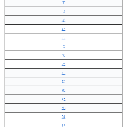
す
せ
そ
た
ち
つ
て
と
な
に
ぬ
ね
の
は
ひ