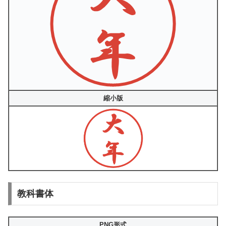
縮小版
教科書体
PNG形式