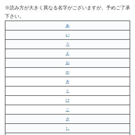
※読み方が大きく異なる名字がございますが、予めご了承
下さい。
あ
い
う
え
お
か
き
く
け
こ
さ
し