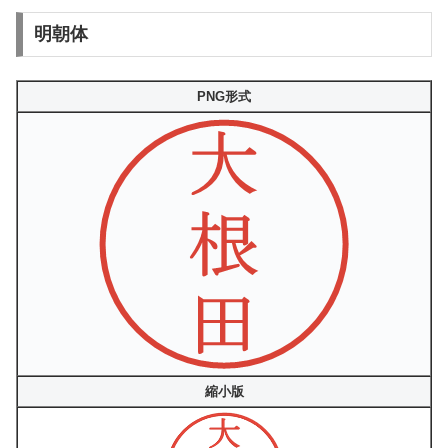
明朝体
PNG形式
縮小版