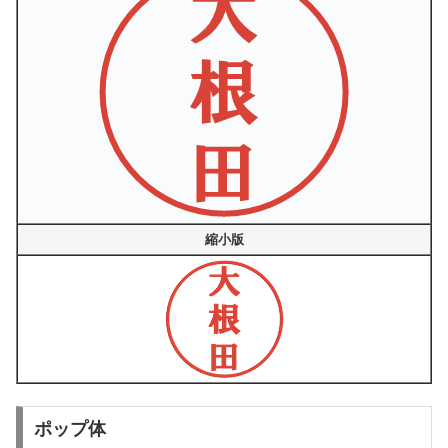
縮小版
ポップ体