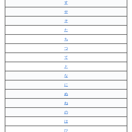
す
せ
そ
た
ち
つ
て
と
な
に
ぬ
ね
の
は
ひ