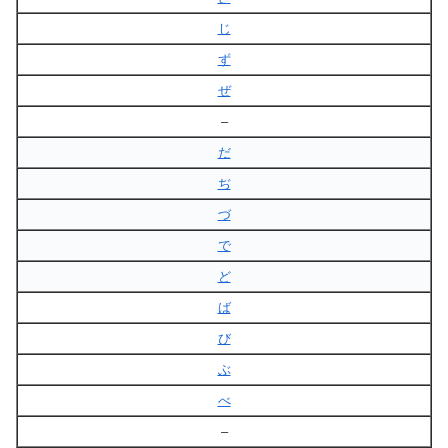
じ
ず
ぜ
–
だ
ぢ
づ
で
ど
ば
び
ぶ
べ
–