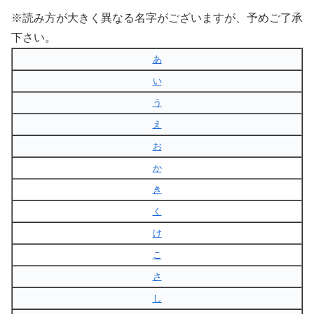
※読み方が大きく異なる名字がございますが、予めご了承
下さい。
あ
い
う
え
お
か
き
く
け
こ
さ
し