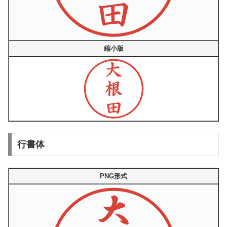
縮小版
行書体
PNG形式