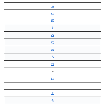
ふ
へ
ほ
ま
み
む
め
も
や
–
ゆ
–
よ
ら