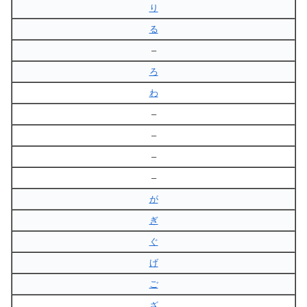
り
る
–
ろ
わ
–
–
–
–
が
ぎ
ぐ
げ
ご
ざ