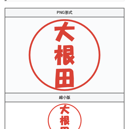
PNG形式
縮小版