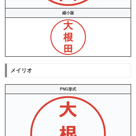
縮小版
メイリオ
PNG形式