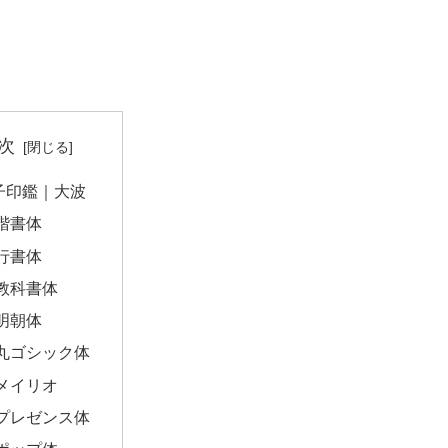
次
子印鑑｜大波
楷書体
行書体
教科書体
明朝体
丸ゴシック体
メイリオ
プレゼンス体