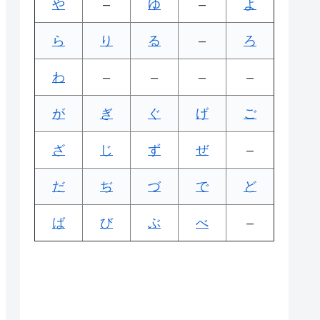
や
–
ゆ
–
よ
ら
り
る
–
ろ
わ
–
–
–
–
が
ぎ
ぐ
げ
ご
ざ
じ
ず
ぜ
–
だ
ぢ
づ
で
ど
ば
び
ぶ
べ
–