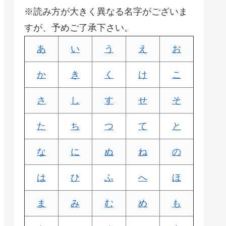
※読み方が大きく異なる名字がございま
すが、予めご了承下さい。
あ
い
う
え
お
か
き
く
け
こ
さ
し
す
せ
そ
た
ち
つ
て
と
な
に
ぬ
ね
の
は
ひ
ふ
へ
ほ
ま
み
む
め
も