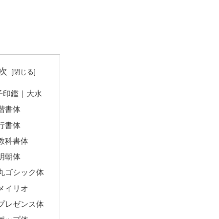
次
子印鑑｜大水
楷書体
行書体
教科書体
明朝体
丸ゴシック体
メイリオ
プレゼンス体