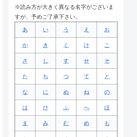
※読み方が大きく異なる名字がございま
すが、予めご了承下さい。
あ
い
う
え
お
か
き
く
け
こ
さ
し
す
せ
そ
た
ち
つ
て
と
な
に
ぬ
ね
の
は
ひ
ふ
へ
ほ
ま
み
む
め
も