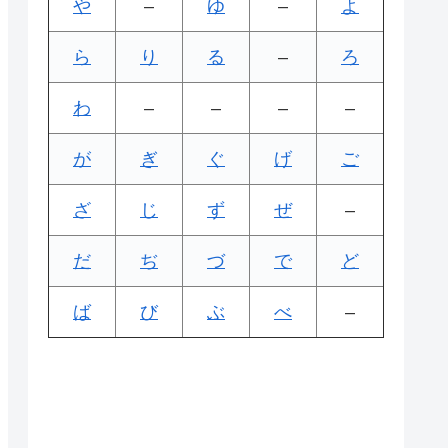
や
–
ゆ
–
よ
ら
り
る
–
ろ
わ
–
–
–
–
が
ぎ
ぐ
げ
ご
ざ
じ
ず
ぜ
–
だ
ぢ
づ
で
ど
ば
び
ぶ
べ
–