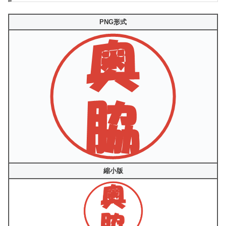
PNG形式
縮小版