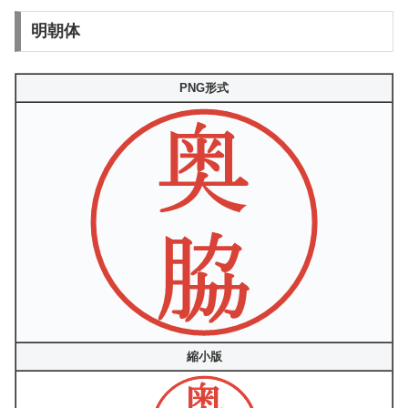
明朝体
PNG形式
縮小版