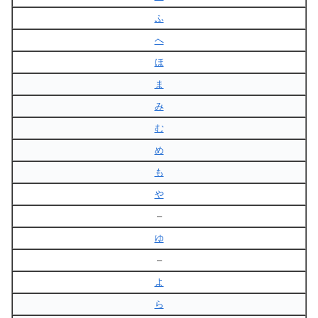
ふ
へ
ほ
ま
み
む
め
も
や
–
ゆ
–
よ
ら