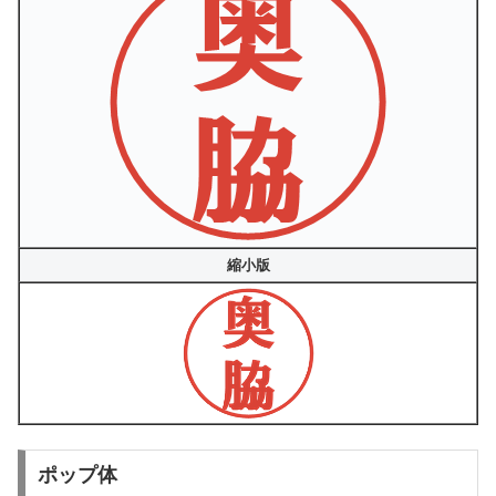
縮小版
ポップ体