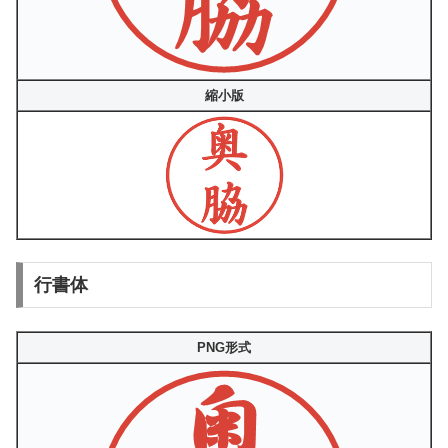
縮小版
行書体
PNG形式