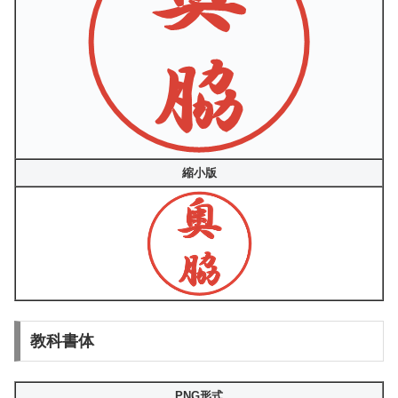
縮小版
教科書体
PNG形式