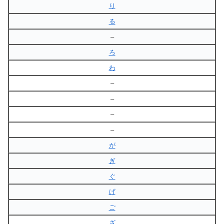
り
る
–
ろ
わ
–
–
–
–
が
ぎ
ぐ
げ
ご
ざ