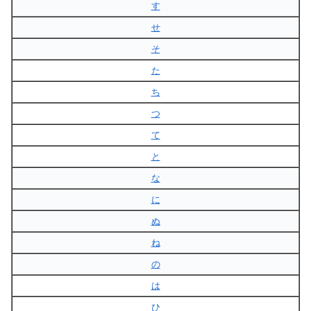
す
せ
そ
た
ち
つ
て
と
な
に
ぬ
ね
の
は
ひ