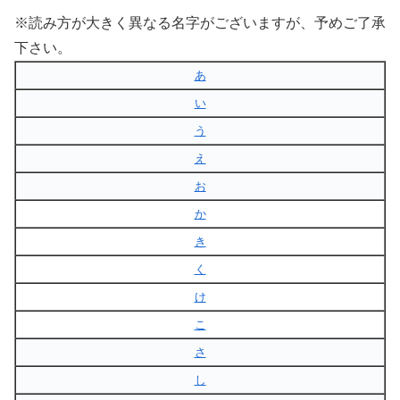
※読み方が大きく異なる名字がございますが、予めご了承
下さい。
あ
い
う
え
お
か
き
く
け
こ
さ
し