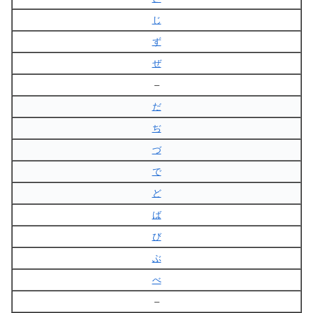
じ
ず
ぜ
–
だ
ぢ
づ
で
ど
ば
び
ぶ
べ
–