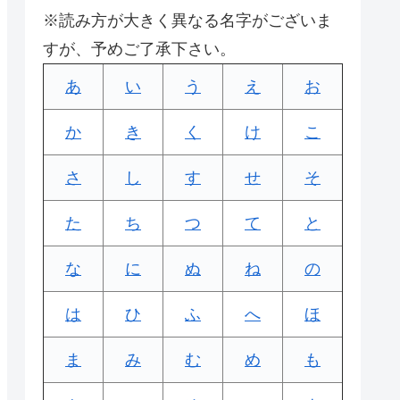
※読み方が大きく異なる名字がございま
すが、予めご了承下さい。
あ
い
う
え
お
か
き
く
け
こ
さ
し
す
せ
そ
た
ち
つ
て
と
な
に
ぬ
ね
の
は
ひ
ふ
へ
ほ
ま
み
む
め
も