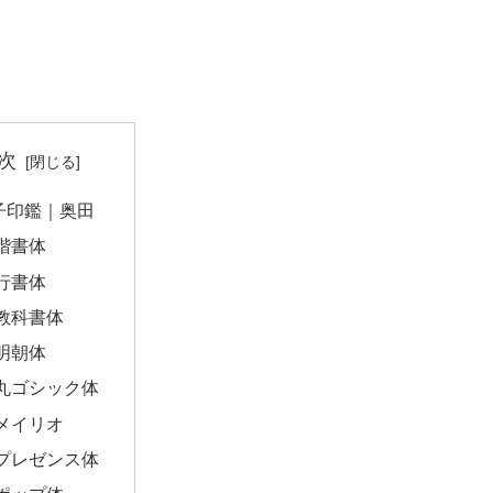
次
子印鑑｜奥田
楷書体
行書体
教科書体
明朝体
丸ゴシック体
メイリオ
プレゼンス体