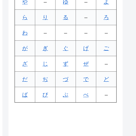
や
–
ゆ
–
よ
ら
り
る
–
ろ
わ
–
–
–
–
が
ぎ
ぐ
げ
ご
ざ
じ
ず
ぜ
–
だ
ぢ
づ
で
ど
ば
び
ぶ
べ
–