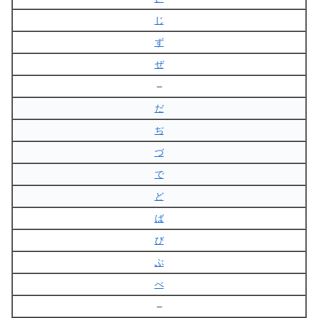
じ
ず
ぜ
–
だ
ぢ
づ
で
ど
ば
び
ぶ
べ
–