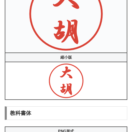
縮小版
教科書体
PNG形式