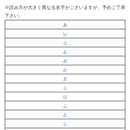
※読み方が大きく異なる名字がございますが、予めご了承
下さい。
あ
い
う
え
お
か
き
く
け
こ
さ
し