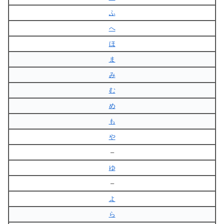
ふ
へ
ほ
ま
み
む
め
も
や
–
ゆ
–
よ
ら