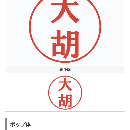
縮小版
ポップ体