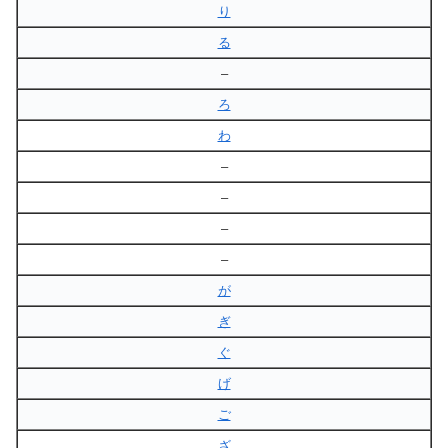
り
る
–
ろ
わ
–
–
–
–
が
ぎ
ぐ
げ
ご
ざ