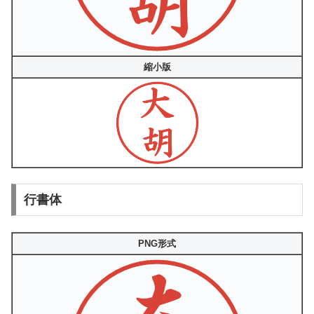
縮小版
行書体
PNG形式