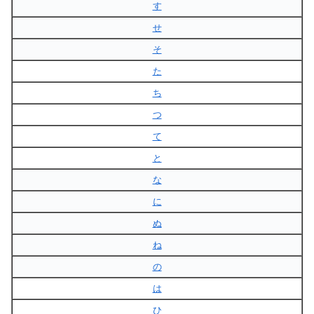
す
せ
そ
た
ち
つ
て
と
な
に
ぬ
ね
の
は
ひ