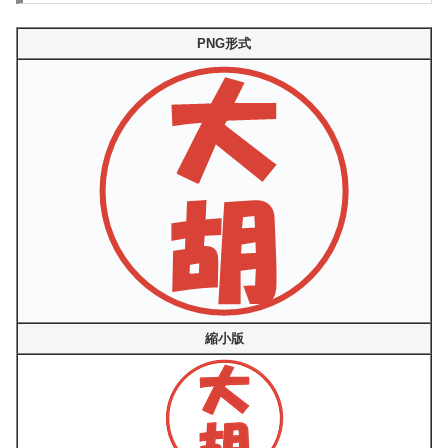
PNG形式
縮小版