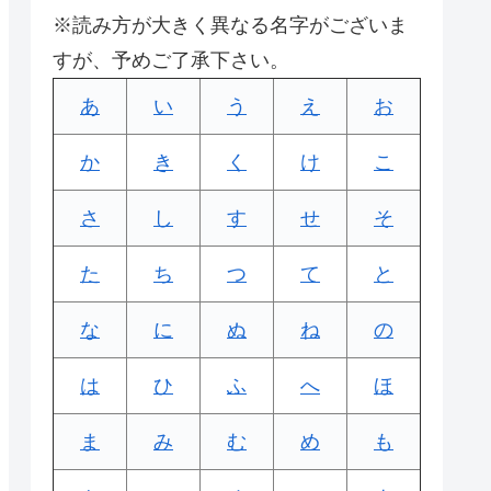
※読み方が大きく異なる名字がございま
すが、予めご了承下さい。
あ
い
う
え
お
か
き
く
け
こ
さ
し
す
せ
そ
た
ち
つ
て
と
な
に
ぬ
ね
の
は
ひ
ふ
へ
ほ
ま
み
む
め
も