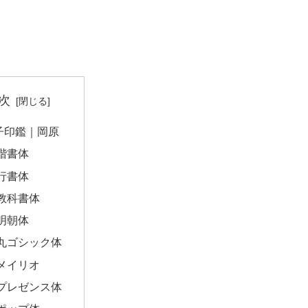
次
子印鑑｜岡原
楷書体
行書体
教科書体
明朝体
丸ゴシック体
メイリオ
プレゼンス体