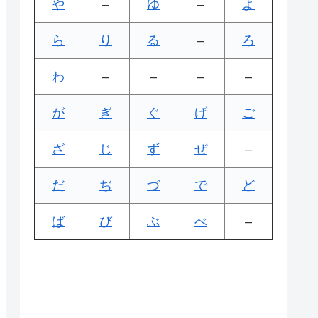
や
–
ゆ
–
よ
ら
り
る
–
ろ
わ
–
–
–
–
が
ぎ
ぐ
げ
ご
ざ
じ
ず
ぜ
–
だ
ぢ
づ
で
ど
ば
び
ぶ
べ
–