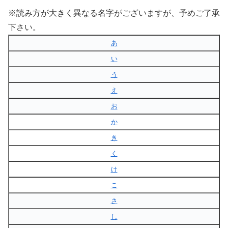
※読み方が大きく異なる名字がございますが、予めご了承
下さい。
あ
い
う
え
お
か
き
く
け
こ
さ
し