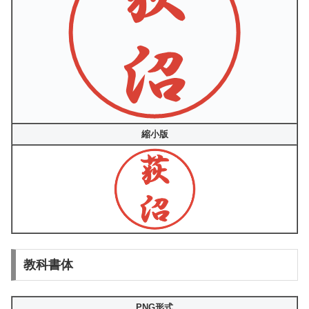
縮小版
教科書体
PNG形式