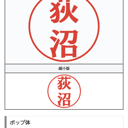
縮小版
ポップ体