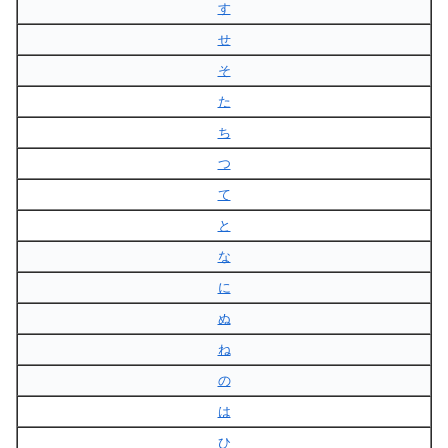
す
せ
そ
た
ち
つ
て
と
な
に
ぬ
ね
の
は
ひ