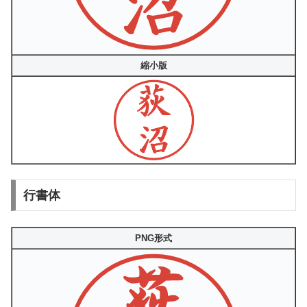
縮小版
行書体
PNG形式