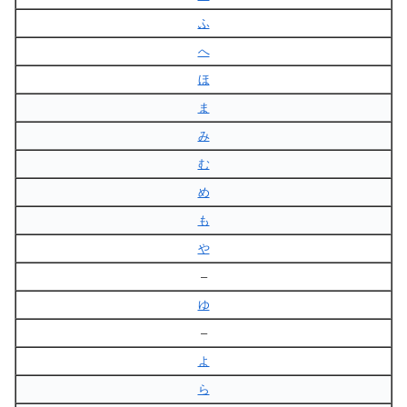
ふ
へ
ほ
ま
み
む
め
も
や
–
ゆ
–
よ
ら