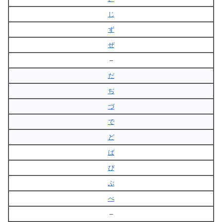
じ
ず
ぜ
–
だ
ぢ
づ
で
ど
ば
び
ぶ
べ
–