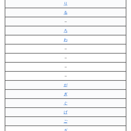
り
る
–
ろ
わ
–
–
–
–
が
ぎ
ぐ
げ
ご
ざ