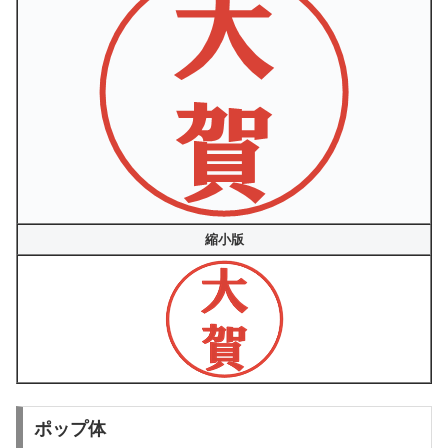
縮小版
ポップ体