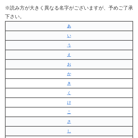
※読み方が大きく異なる名字がございますが、予めご了承
下さい。
あ
い
う
え
お
か
き
く
け
こ
さ
し