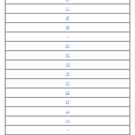
じ
ず
ぜ
–
だ
ぢ
づ
で
ど
ば
び
ぶ
べ
–