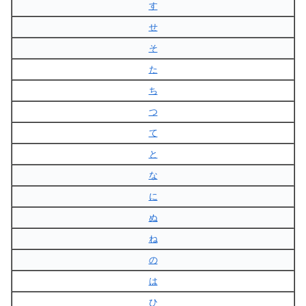
す
せ
そ
た
ち
つ
て
と
な
に
ぬ
ね
の
は
ひ