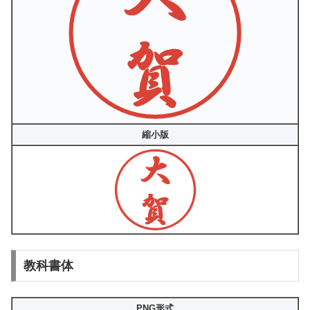
縮小版
教科書体
PNG形式