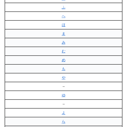
ふ
へ
ほ
ま
み
む
め
も
や
–
ゆ
–
よ
ら