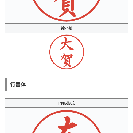
縮小版
行書体
PNG形式