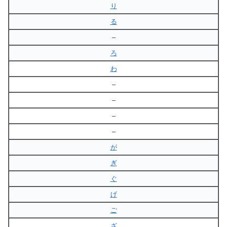
り
る
–
ろ
わ
–
–
–
–
が
ぎ
ぐ
げ
ご
ざ