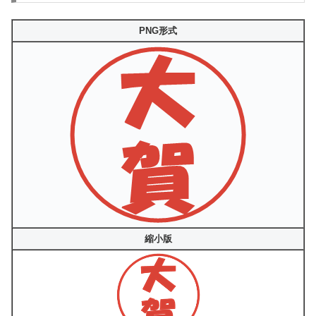
PNG形式
縮小版