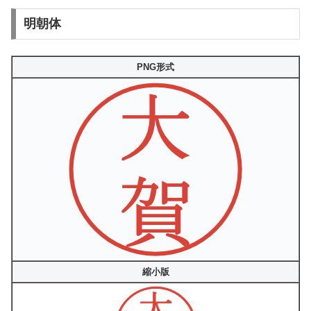
明朝体
PNG形式
縮小版