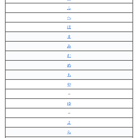
ふ
へ
ほ
ま
み
む
め
も
や
–
ゆ
–
よ
ら