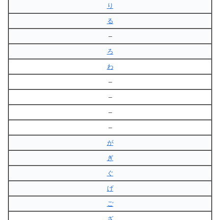
り
る
–
ろ
わ
–
–
–
–
が
ぎ
ぐ
げ
ご
ざ