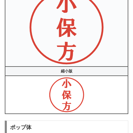
縮小版
ポップ体