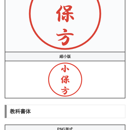
縮小版
教科書体
PNG形式