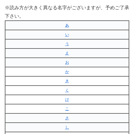
※読み方が大きく異なる名字がございますが、予めご了承
下さい。
あ
い
う
え
お
か
き
く
け
こ
さ
し