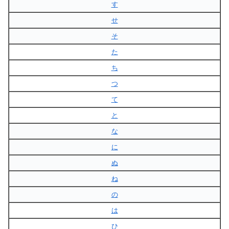
す
せ
そ
た
ち
つ
て
と
な
に
ぬ
ね
の
は
ひ