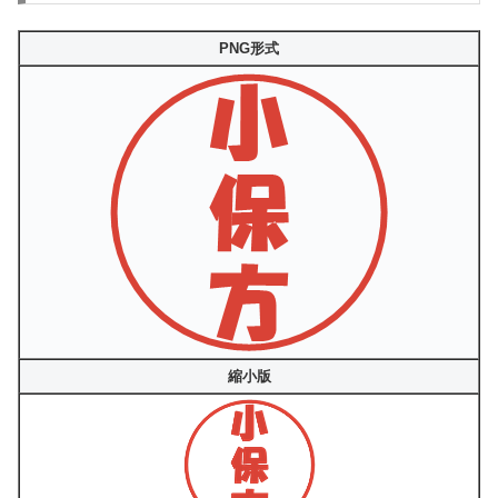
PNG形式
縮小版