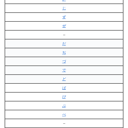
じ
ず
ぜ
–
だ
ぢ
づ
で
ど
ば
び
ぶ
べ
–