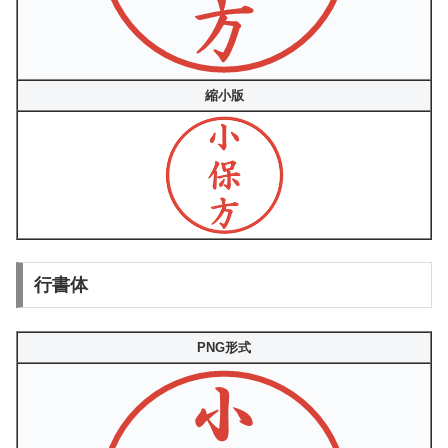
縮小版
行書体
PNG形式