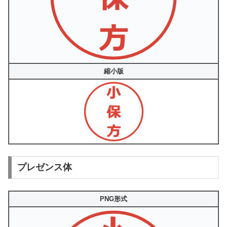
縮小版
プレゼンス体
PNG形式