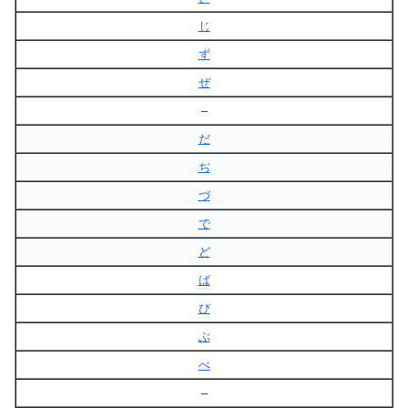
じ
ず
ぜ
–
だ
ぢ
づ
で
ど
ば
び
ぶ
べ
–