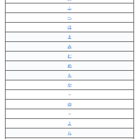
ふ
へ
ほ
ま
み
む
め
も
や
–
ゆ
–
よ
ら