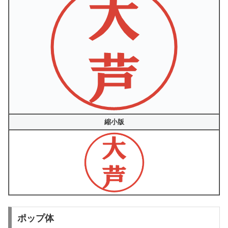
縮小版
ポップ体