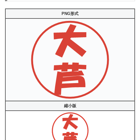
PNG形式
縮小版