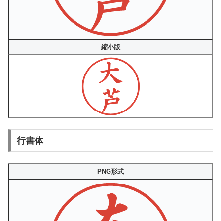
縮小版
行書体
PNG形式