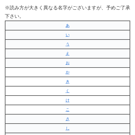
※読み方が大きく異なる名字がございますが、予めご了承
下さい。
あ
い
う
え
お
か
き
く
け
こ
さ
し