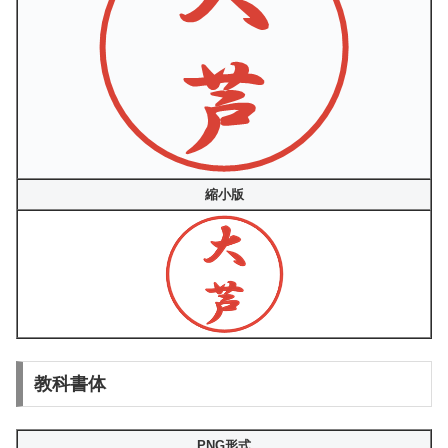
縮小版
教科書体
PNG形式