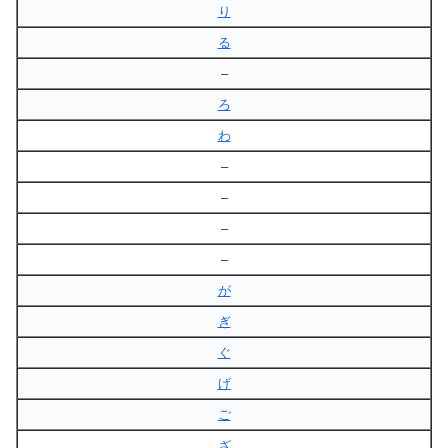
り
る
–
ろ
わ
–
–
–
–
が
ぎ
ぐ
げ
ご
ざ