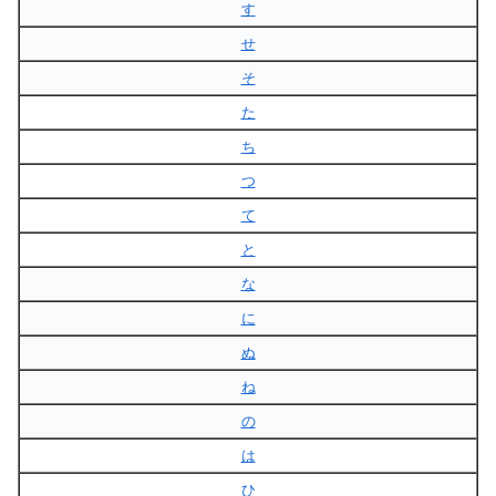
す
せ
そ
た
ち
つ
て
と
な
に
ぬ
ね
の
は
ひ