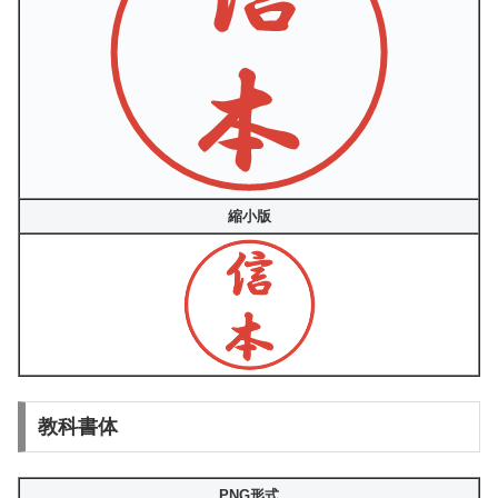
縮小版
教科書体
PNG形式