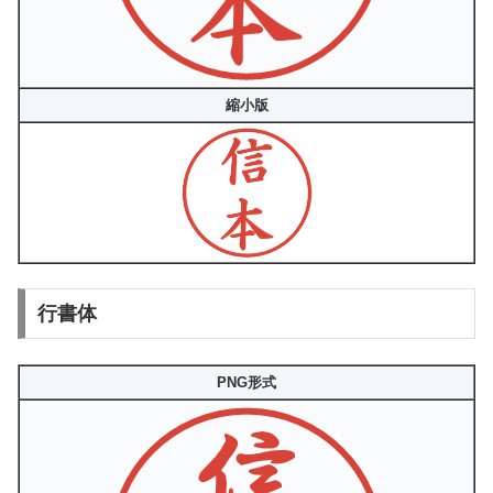
縮小版
行書体
PNG形式