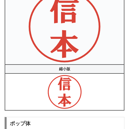
縮小版
ポップ体