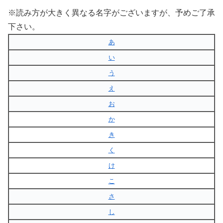
※読み方が大きく異なる名字がございますが、予めご了承
下さい。
あ
い
う
え
お
か
き
く
け
こ
さ
し