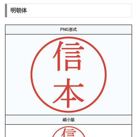
明朝体
PNG形式
縮小版