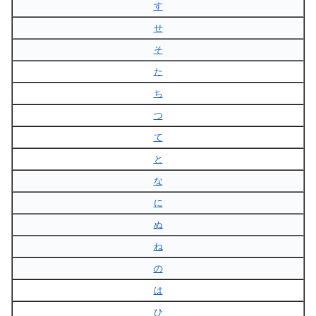
す
せ
そ
た
ち
つ
て
と
な
に
ぬ
ね
の
は
ひ