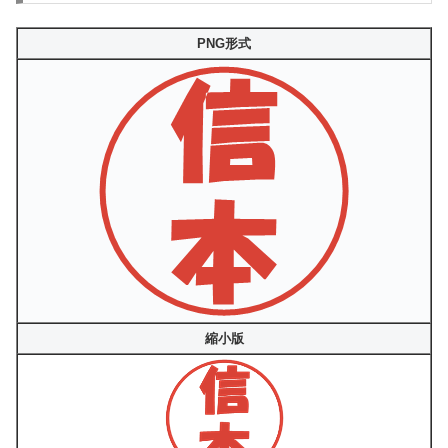
PNG形式
縮小版