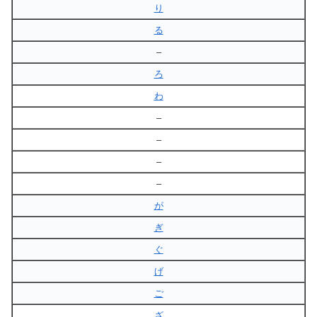
り
る
–
ろ
わ
–
–
–
–
が
ぎ
ぐ
げ
ご
ざ