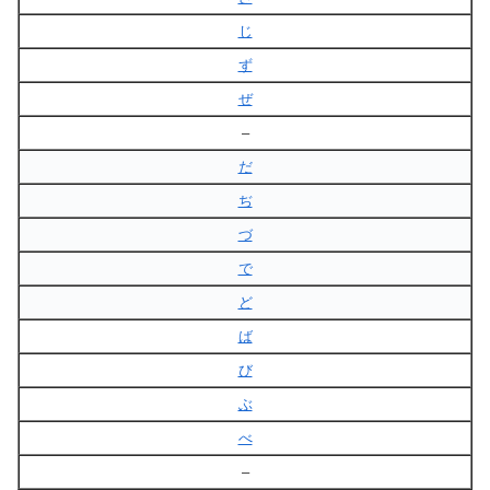
じ
ず
ぜ
–
だ
ぢ
づ
で
ど
ば
び
ぶ
べ
–