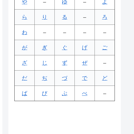
や
–
ゆ
–
よ
ら
り
る
–
ろ
わ
–
–
–
–
が
ぎ
ぐ
げ
ご
ざ
じ
ず
ぜ
–
だ
ぢ
づ
で
ど
ば
び
ぶ
べ
–