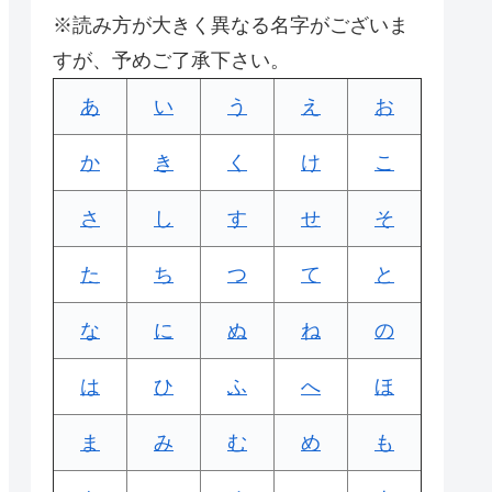
※読み方が大きく異なる名字がございま
すが、予めご了承下さい。
あ
い
う
え
お
か
き
く
け
こ
さ
し
す
せ
そ
た
ち
つ
て
と
な
に
ぬ
ね
の
は
ひ
ふ
へ
ほ
ま
み
む
め
も