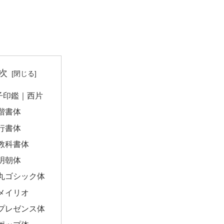
次
子印鑑｜西片
楷書体
行書体
教科書体
明朝体
丸ゴシック体
メイリオ
プレゼンス体