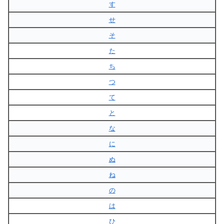
す
せ
そ
た
ち
つ
て
と
な
に
ぬ
ね
の
は
ひ