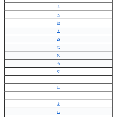
ふ
へ
ほ
ま
み
む
め
も
や
–
ゆ
–
よ
ら