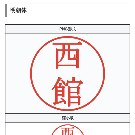
明朝体
PNG形式
縮小版