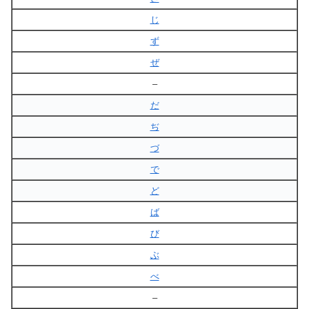
じ
ず
ぜ
–
だ
ぢ
づ
で
ど
ば
び
ぶ
べ
–