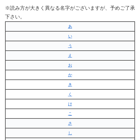
※読み方が大きく異なる名字がございますが、予めご了承
下さい。
あ
い
う
え
お
か
き
く
け
こ
さ
し