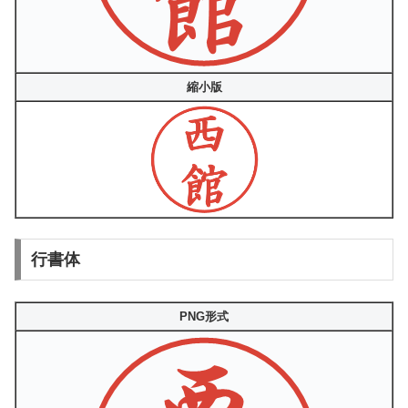
縮小版
行書体
PNG形式