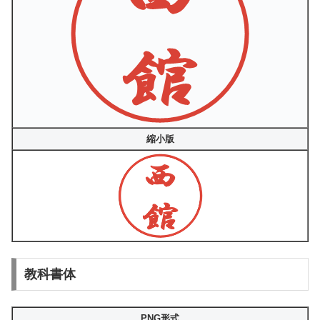
縮小版
教科書体
PNG形式