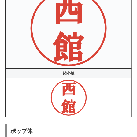
縮小版
ポップ体