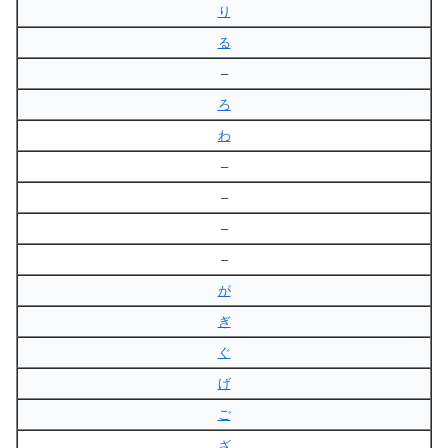
り
る
–
ろ
わ
–
–
–
–
が
ぎ
ぐ
げ
ご
ざ