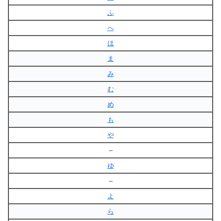
ふ
へ
ほ
ま
み
む
め
も
や
–
ゆ
–
よ
ら