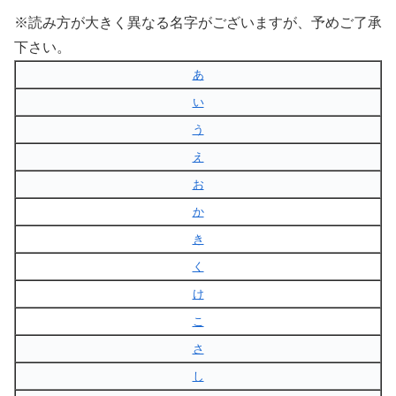
※読み方が大きく異なる名字がございますが、予めご了承
下さい。
あ
い
う
え
お
か
き
く
け
こ
さ
し