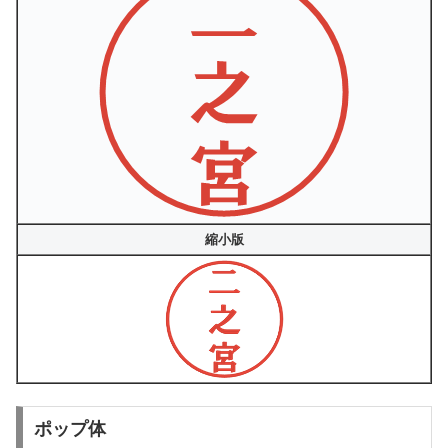
縮小版
ポップ体