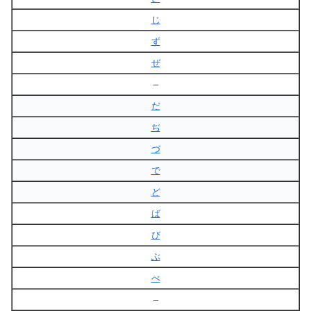
じ
ず
ぜ
–
だ
ぢ
づ
で
ど
ば
び
ぶ
べ
–