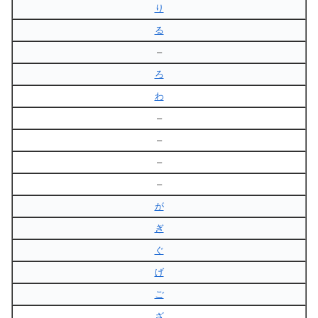
り
る
–
ろ
わ
–
–
–
–
が
ぎ
ぐ
げ
ご
ざ