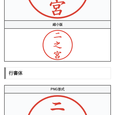
縮小版
行書体
PNG形式