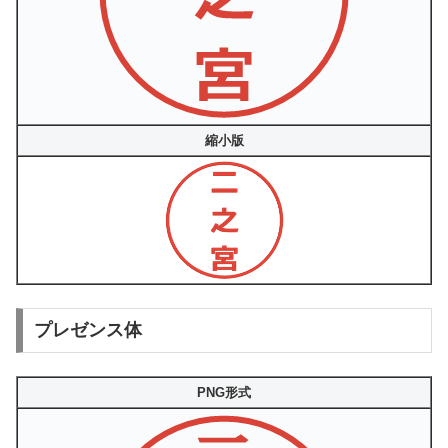
縮小版
プレゼンス体
PNG形式