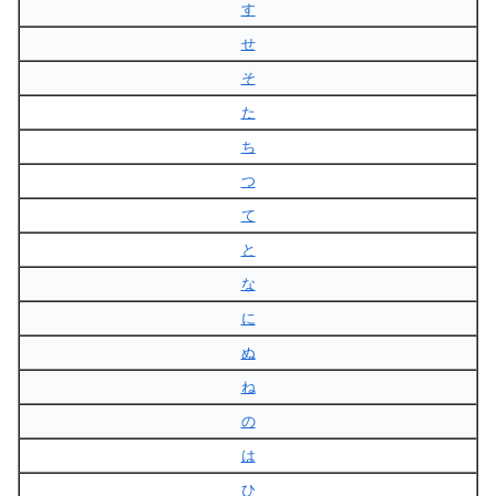
す
せ
そ
た
ち
つ
て
と
な
に
ぬ
ね
の
は
ひ