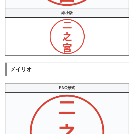
縮小版
メイリオ
PNG形式