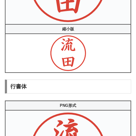
縮小版
行書体
PNG形式