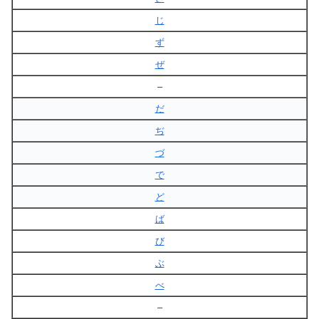
じ
ず
ぜ
–
だ
ぢ
づ
で
ど
ば
び
ぶ
べ
–