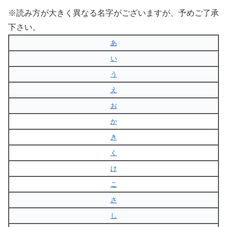
※読み方が大きく異なる名字がございますが、予めご了承
下さい。
あ
い
う
え
お
か
き
く
け
こ
さ
し