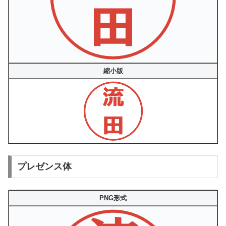
縮小版
プレゼンス体
PNG形式