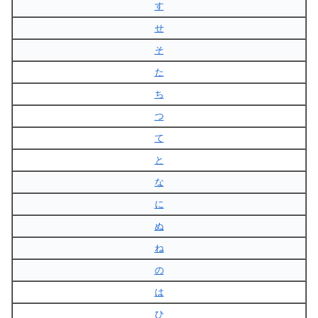
す
せ
そ
た
ち
つ
て
と
な
に
ぬ
ね
の
は
ひ