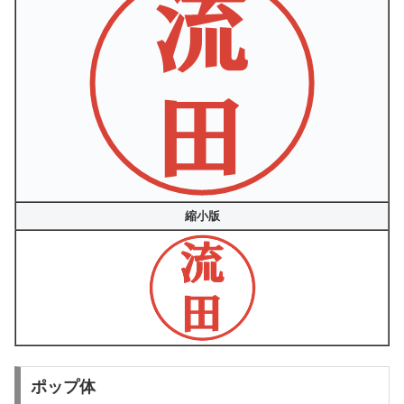
縮小版
ポップ体