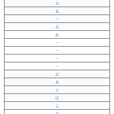
り
る
–
ろ
わ
–
–
–
–
が
ぎ
ぐ
げ
ご
ざ