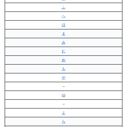
ふ
へ
ほ
ま
み
む
め
も
や
–
ゆ
–
よ
ら