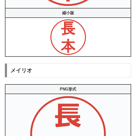
縮小版
メイリオ
PNG形式