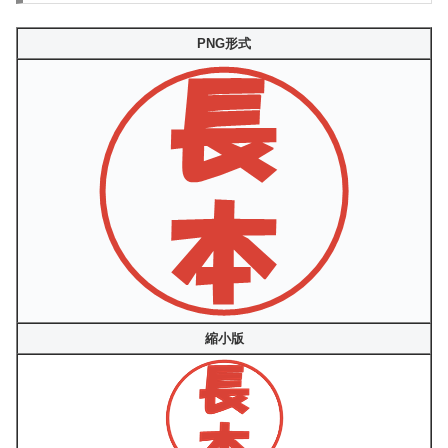
PNG形式
縮小版