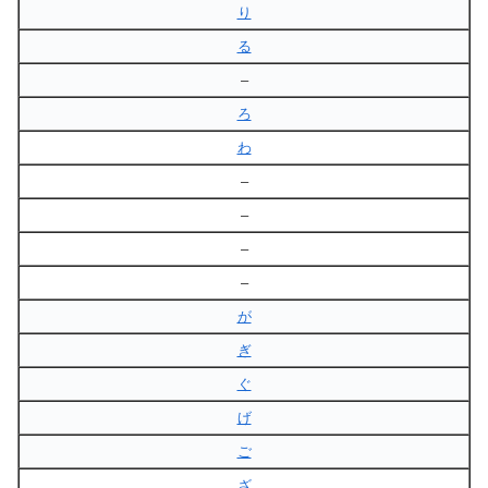
り
る
–
ろ
わ
–
–
–
–
が
ぎ
ぐ
げ
ご
ざ