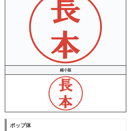
縮小版
ポップ体