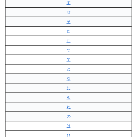
す
せ
そ
た
ち
つ
て
と
な
に
ぬ
ね
の
は
ひ