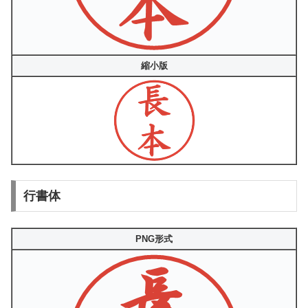
縮小版
行書体
PNG形式