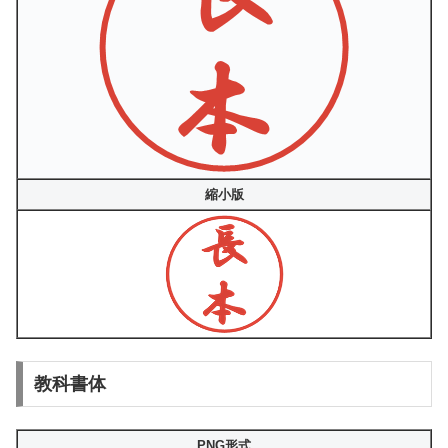
縮小版
教科書体
PNG形式