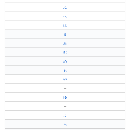
ふ
へ
ほ
ま
み
む
め
も
や
–
ゆ
–
よ
ら