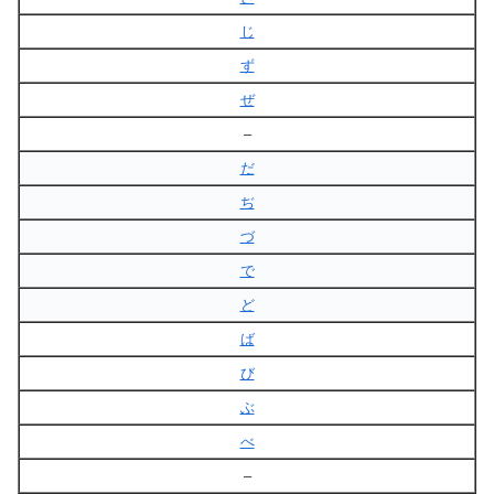
じ
ず
ぜ
–
だ
ぢ
づ
で
ど
ば
び
ぶ
べ
–