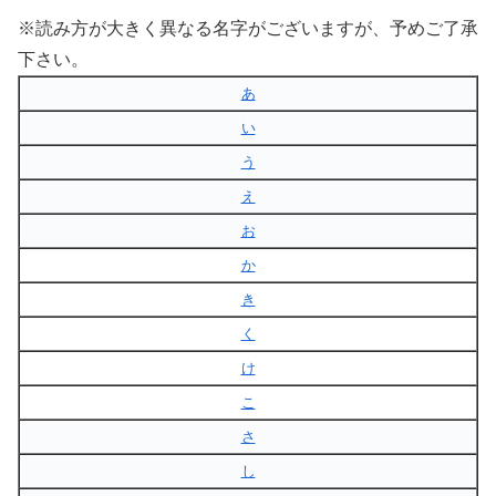
※読み方が大きく異なる名字がございますが、予めご了承
下さい。
あ
い
う
え
お
か
き
く
け
こ
さ
し