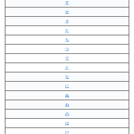
す
せ
そ
た
ち
つ
て
と
な
に
ぬ
ね
の
は
ひ