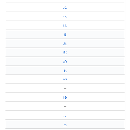
ふ
へ
ほ
ま
み
む
め
も
や
–
ゆ
–
よ
ら