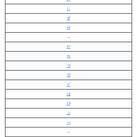
じ
ず
ぜ
–
だ
ぢ
づ
で
ど
ば
び
ぶ
べ
–