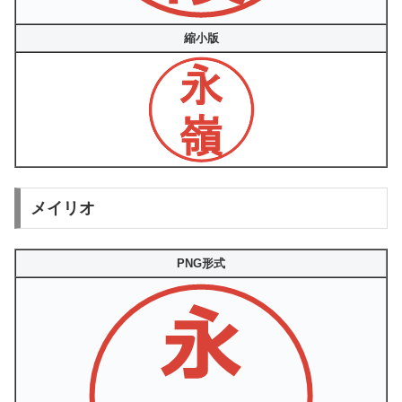
縮小版
メイリオ
PNG形式