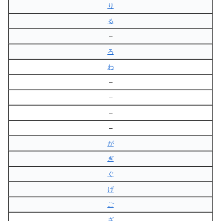
り
る
–
ろ
わ
–
–
–
–
が
ぎ
ぐ
げ
ご
ざ