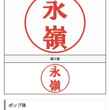
縮小版
ポップ体