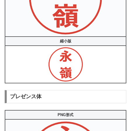
縮小版
プレゼンス体
PNG形式