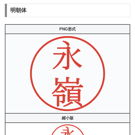
明朝体
PNG形式
縮小版