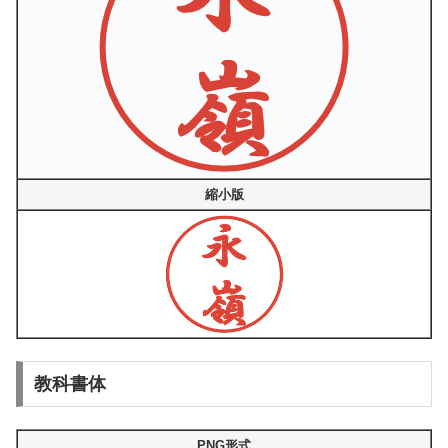
縮小版
教科書体
PNG形式