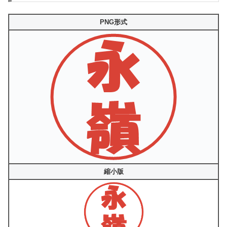
PNG形式
縮小版