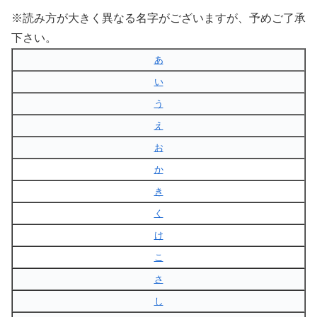
※読み方が大きく異なる名字がございますが、予めご了承
下さい。
あ
い
う
え
お
か
き
く
け
こ
さ
し