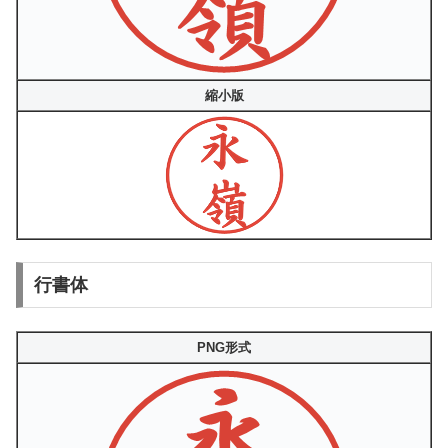
縮小版
行書体
PNG形式