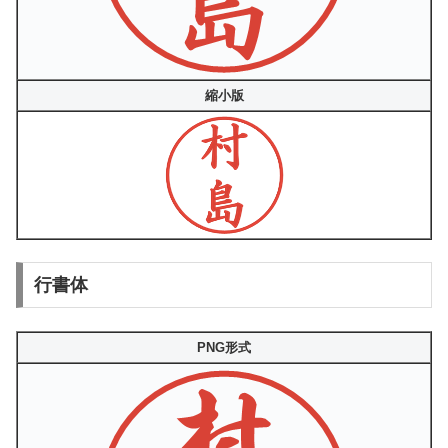
縮小版
行書体
PNG形式