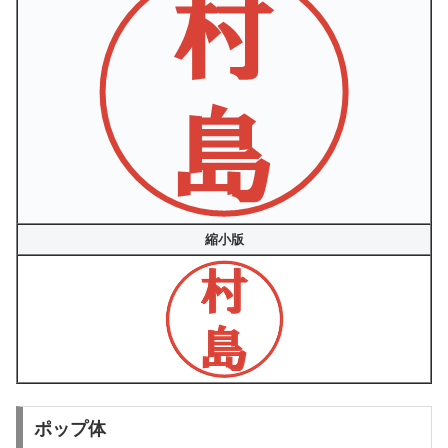
縮小版
ポップ体