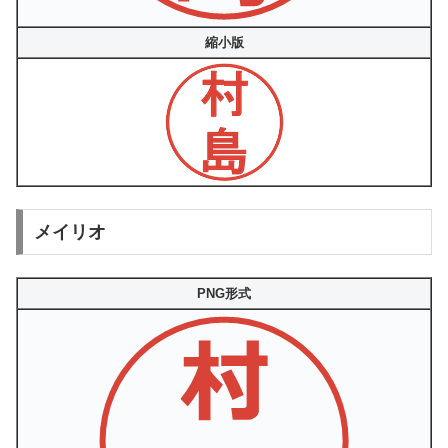
縮小版
メイリオ
PNG形式