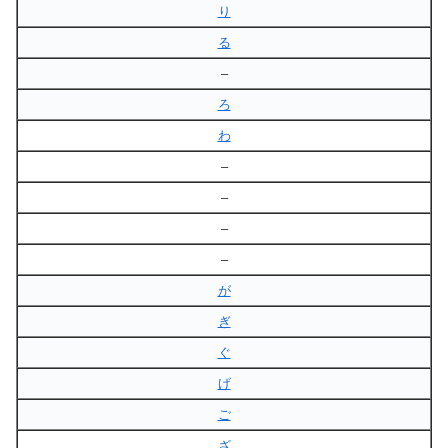
り
る
–
ろ
わ
–
–
–
–
が
ぎ
ぐ
げ
ご
ざ