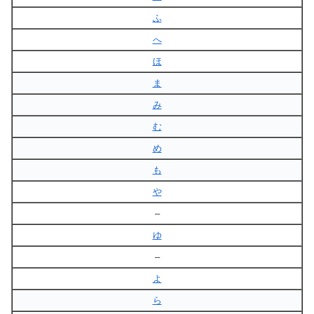
ふ
へ
ほ
ま
み
む
め
も
や
–
ゆ
–
よ
ら