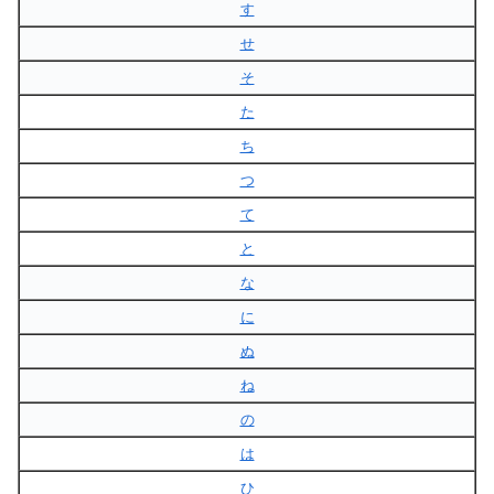
す
せ
そ
た
ち
つ
て
と
な
に
ぬ
ね
の
は
ひ