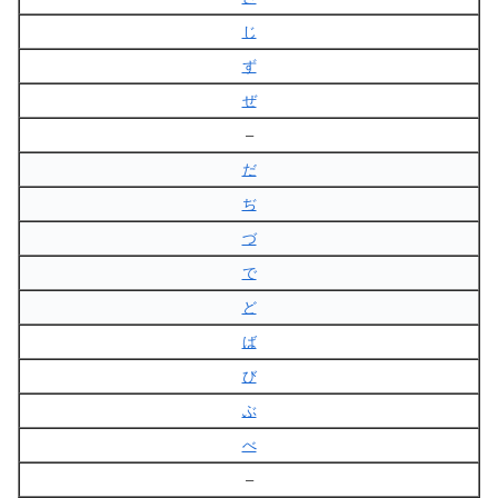
じ
ず
ぜ
–
だ
ぢ
づ
で
ど
ば
び
ぶ
べ
–