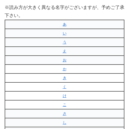
※読み方が大きく異なる名字がございますが、予めご了承
下さい。
あ
い
う
え
お
か
き
く
け
こ
さ
し