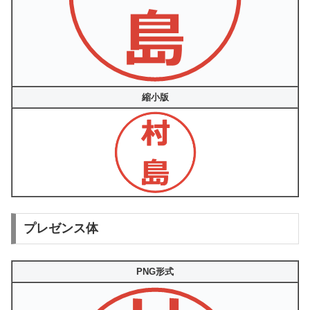
縮小版
プレゼンス体
PNG形式