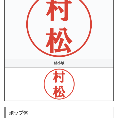
縮小版
ポップ体