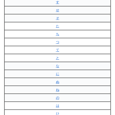
す
せ
そ
た
ち
つ
て
と
な
に
ぬ
ね
の
は
ひ