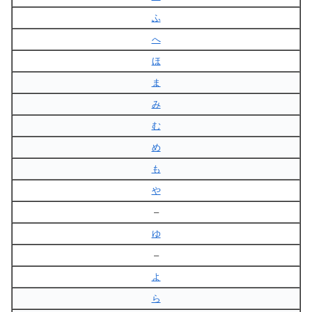
ふ
へ
ほ
ま
み
む
め
も
や
–
ゆ
–
よ
ら