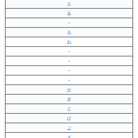
り
る
–
ろ
わ
–
–
–
–
が
ぎ
ぐ
げ
ご
ざ