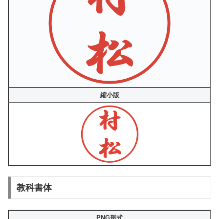
縮小版
教科書体
PNG形式