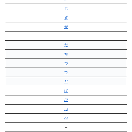
じ
ず
ぜ
–
だ
ぢ
づ
で
ど
ば
び
ぶ
べ
–