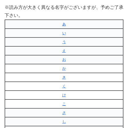
※読み方が大きく異なる名字がございますが、予めご了承
下さい。
あ
い
う
え
お
か
き
く
け
こ
さ
し