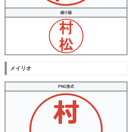
縮小版
メイリオ
PNG形式