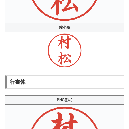
縮小版
行書体
PNG形式