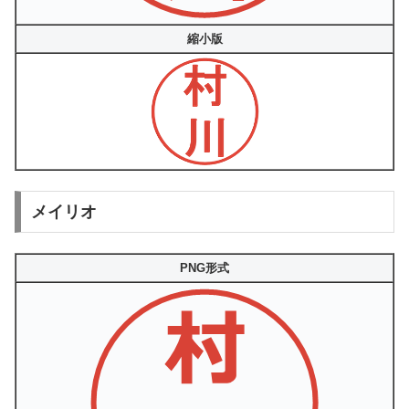
縮小版
メイリオ
PNG形式