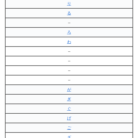
り
る
–
ろ
わ
–
–
–
–
が
ぎ
ぐ
げ
ご
ざ