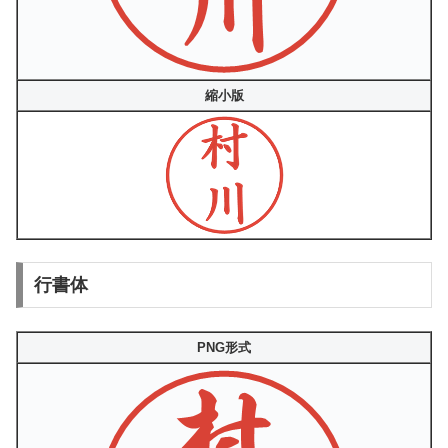
縮小版
行書体
PNG形式