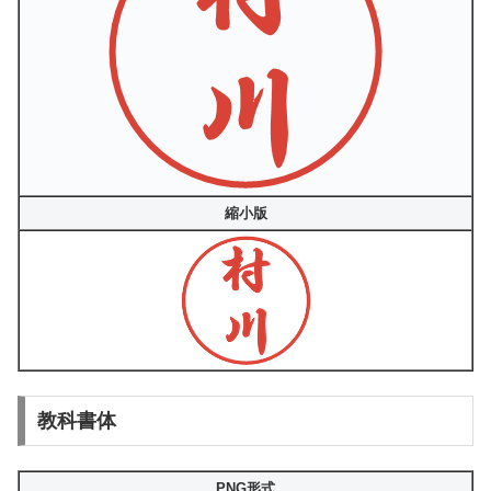
縮小版
教科書体
PNG形式