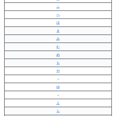
ふ
へ
ほ
ま
み
む
め
も
や
–
ゆ
–
よ
ら