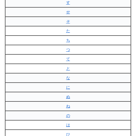
す
せ
そ
た
ち
つ
て
と
な
に
ぬ
ね
の
は
ひ