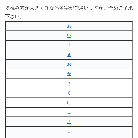
※読み方が大きく異なる名字がございますが、予めご了承
下さい。
あ
い
う
え
お
か
き
く
け
こ
さ
し