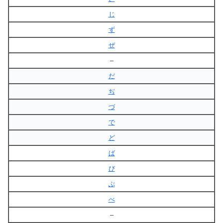
じ
ず
ぜ
–
だ
ぢ
づ
で
ど
ば
び
ぶ
べ
–