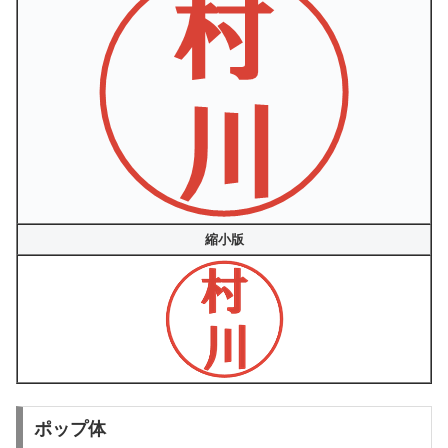
縮小版
ポップ体