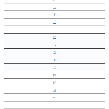
じ
ず
ぜ
–
だ
ぢ
づ
で
ど
ば
び
ぶ
べ
–