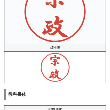
縮小版
教科書体
PNG形式