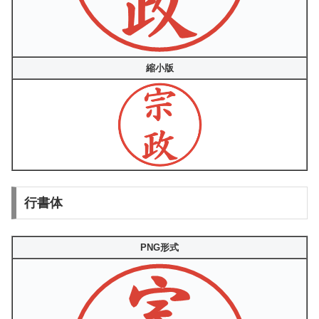
縮小版
行書体
PNG形式