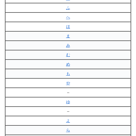
ふ
へ
ほ
ま
み
む
め
も
や
–
ゆ
–
よ
ら