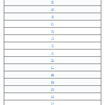
す
せ
そ
た
ち
つ
て
と
な
に
ぬ
ね
の
は
ひ