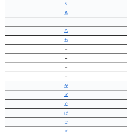
り
る
–
ろ
わ
–
–
–
–
が
ぎ
ぐ
げ
ご
ざ