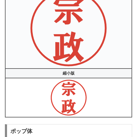
縮小版
ポップ体