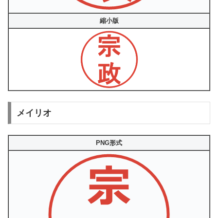
縮小版
メイリオ
PNG形式