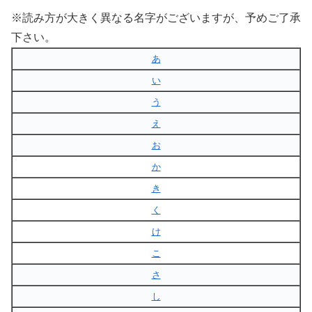
※読み方が大きく異なる名字がございますが、予めご了承
下さい。
あ
い
う
え
お
か
き
く
け
こ
さ
し