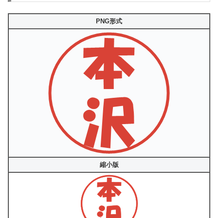
PNG形式
縮小版