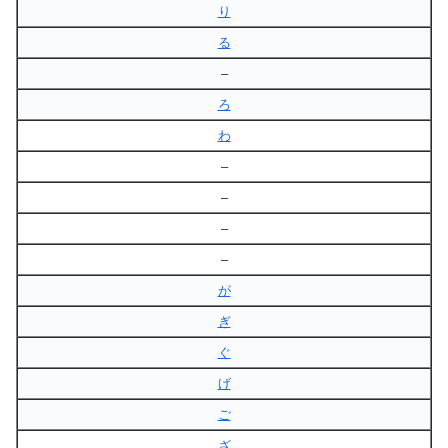
り
る
–
ろ
わ
–
–
–
–
が
ぎ
ぐ
げ
ご
ざ