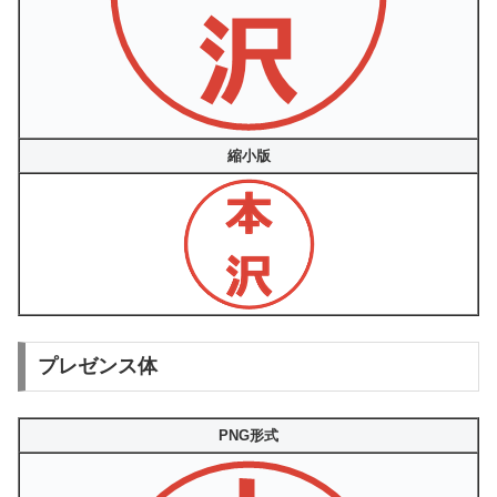
縮小版
プレゼンス体
PNG形式