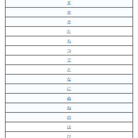
す
せ
そ
た
ち
つ
て
と
な
に
ぬ
ね
の
は
ひ