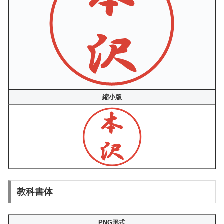
縮小版
教科書体
PNG形式