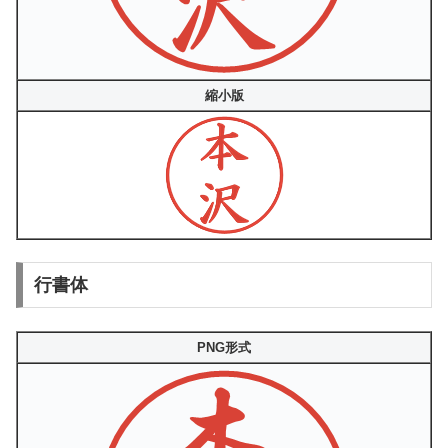
縮小版
行書体
PNG形式