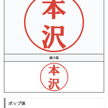
縮小版
ポップ体