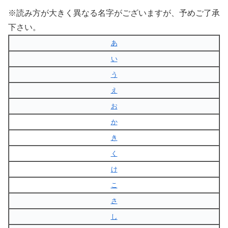
※読み方が大きく異なる名字がございますが、予めご了承
下さい。
あ
い
う
え
お
か
き
く
け
こ
さ
し