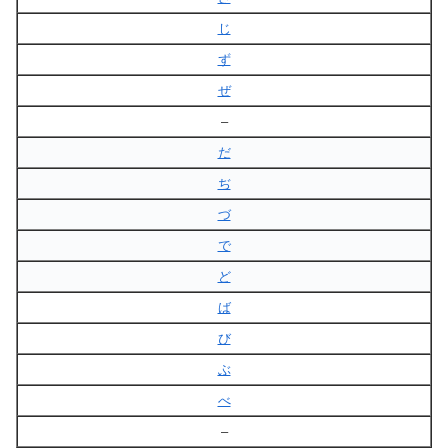
じ
ず
ぜ
–
だ
ぢ
づ
で
ど
ば
び
ぶ
べ
–