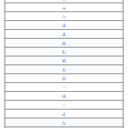
ふ
へ
ほ
ま
み
む
め
も
や
–
ゆ
–
よ
ら