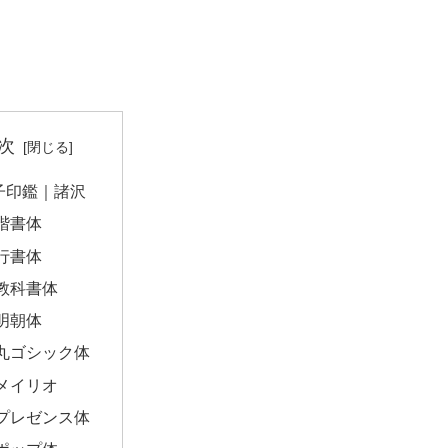
次
子印鑑｜諸沢
楷書体
行書体
教科書体
明朝体
丸ゴシック体
メイリオ
プレゼンス体