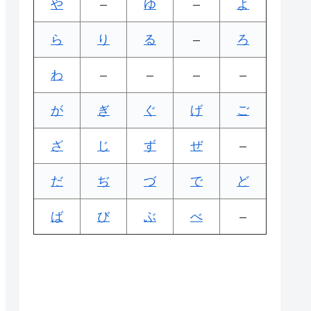
や
–
ゆ
–
よ
ら
り
る
–
ろ
わ
–
–
–
–
が
ぎ
ぐ
げ
ご
ざ
じ
ず
ぜ
–
だ
ぢ
づ
で
ど
ば
び
ぶ
べ
–