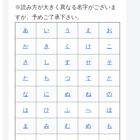
※読み方が大きく異なる名字がございま
すが、予めご了承下さい。
あ
い
う
え
お
か
き
く
け
こ
さ
し
す
せ
そ
た
ち
つ
て
と
な
に
ぬ
ね
の
は
ひ
ふ
へ
ほ
ま
み
む
め
も