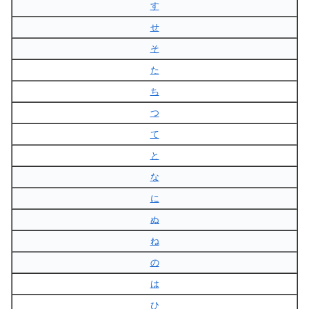
す
せ
そ
た
ち
つ
て
と
な
に
ぬ
ね
の
は
ひ