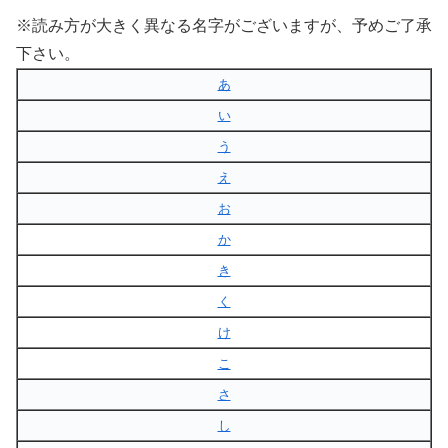
※読み方が大きく異なる名字がございますが、予めご了承
下さい。
あ
い
う
え
お
か
き
く
け
こ
さ
し