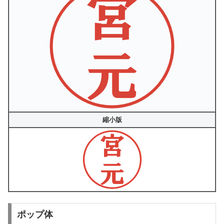
縮小版
ポップ体