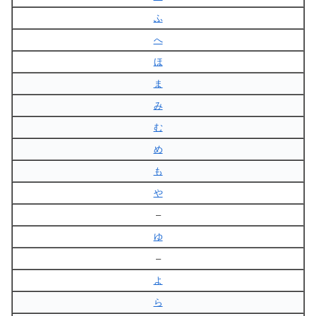
ふ
へ
ほ
ま
み
む
め
も
や
–
ゆ
–
よ
ら