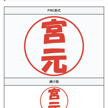
PNG形式
縮小版