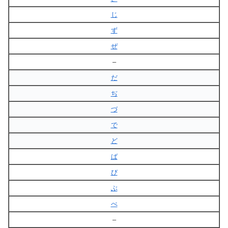
じ
ず
ぜ
–
だ
ぢ
づ
で
ど
ば
び
ぶ
べ
–