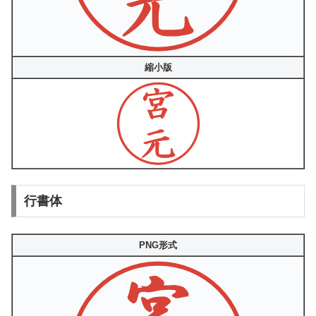
縮小版
行書体
PNG形式