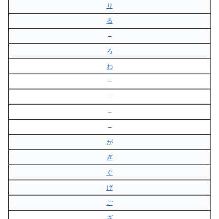
り
る
–
ろ
わ
–
–
–
–
が
ぎ
ぐ
げ
ご
ざ