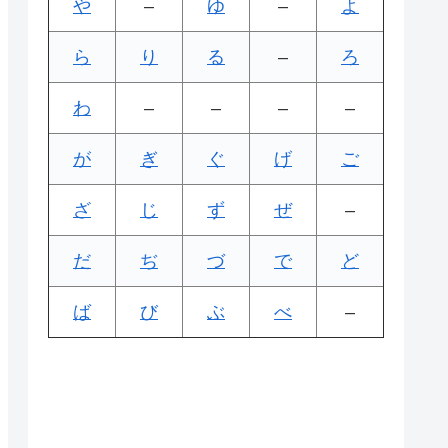
や
–
ゆ
–
よ
ら
り
る
–
ろ
わ
–
–
–
–
が
ぎ
ぐ
げ
ご
ざ
じ
ず
ぜ
–
だ
ぢ
づ
で
ど
ば
び
ぶ
べ
–