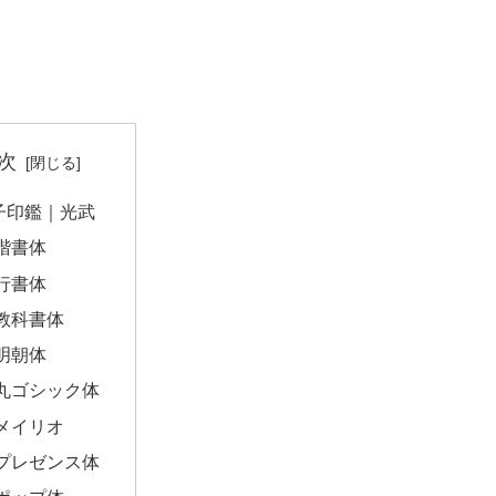
次
子印鑑｜光武
楷書体
行書体
教科書体
明朝体
丸ゴシック体
メイリオ
プレゼンス体