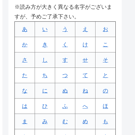
※読み方が大きく異なる名字がございま
すが、予めご了承下さい。
あ
い
う
え
お
か
き
く
け
こ
さ
し
す
せ
そ
た
ち
つ
て
と
な
に
ぬ
ね
の
は
ひ
ふ
へ
ほ
ま
み
む
め
も