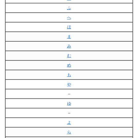
ふ
へ
ほ
ま
み
む
め
も
や
–
ゆ
–
よ
ら