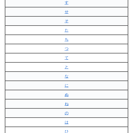
す
せ
そ
た
ち
つ
て
と
な
に
ぬ
ね
の
は
ひ