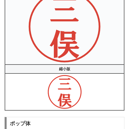
縮小版
ポップ体