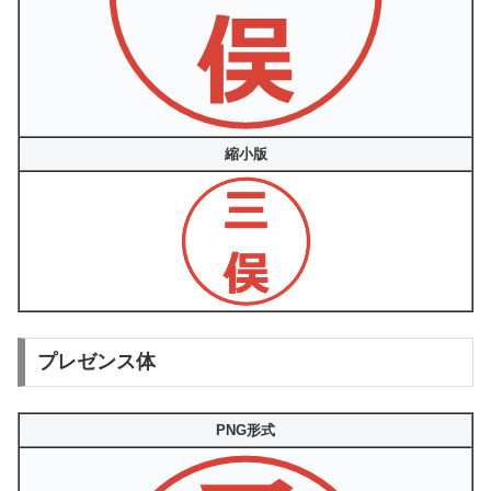
縮小版
プレゼンス体
PNG形式