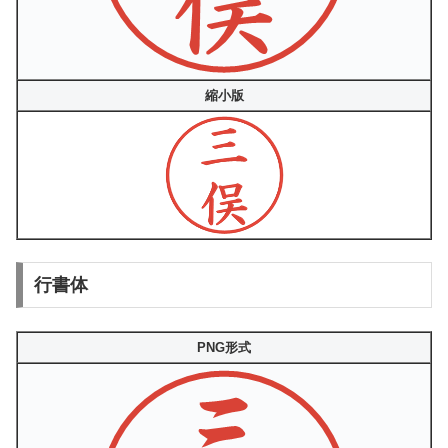
縮小版
行書体
PNG形式