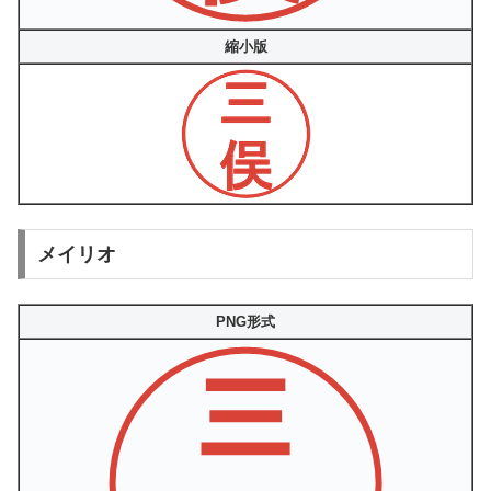
縮小版
メイリオ
PNG形式