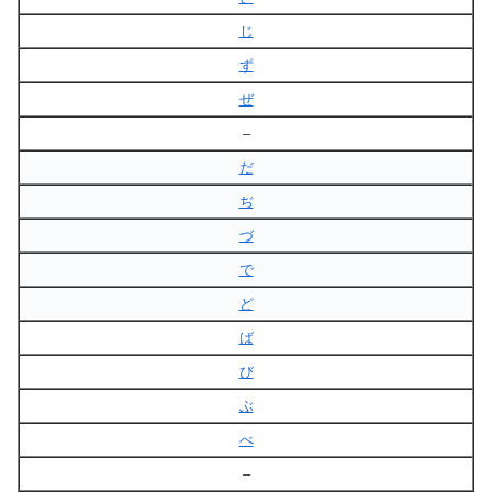
じ
ず
ぜ
–
だ
ぢ
づ
で
ど
ば
び
ぶ
べ
–