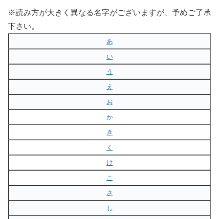
※読み方が大きく異なる名字がございますが、予めご了承
下さい。
あ
い
う
え
お
か
き
く
け
こ
さ
し