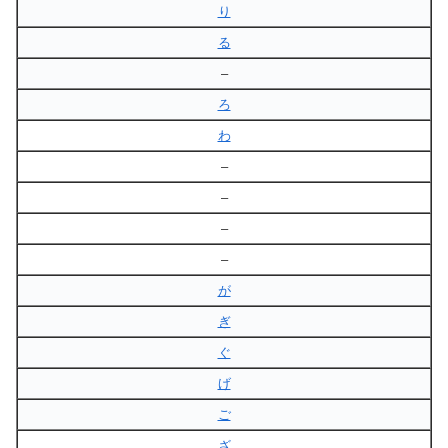
り
る
–
ろ
わ
–
–
–
–
が
ぎ
ぐ
げ
ご
ざ