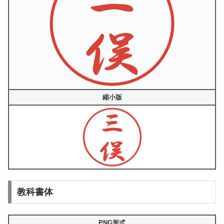
縮小版
教科書体
PNG形式