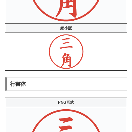
縮小版
行書体
PNG形式