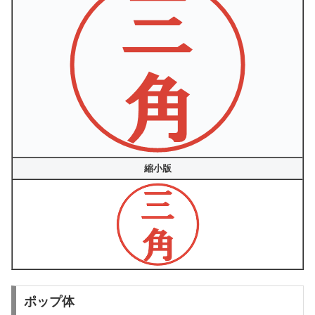
縮小版
ポップ体