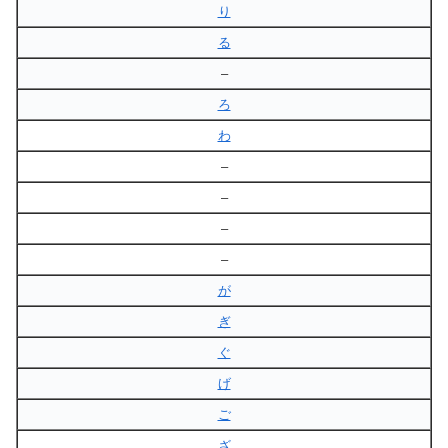
り
る
–
ろ
わ
–
–
–
–
が
ぎ
ぐ
げ
ご
ざ