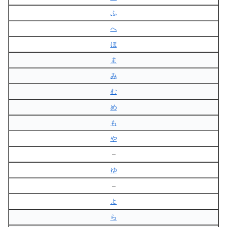
ふ
へ
ほ
ま
み
む
め
も
や
–
ゆ
–
よ
ら