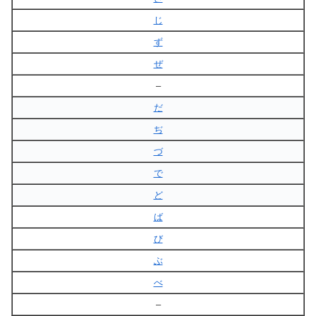
じ
ず
ぜ
–
だ
ぢ
づ
で
ど
ば
び
ぶ
べ
–