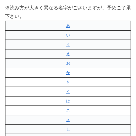
※読み方が大きく異なる名字がございますが、予めご了承
下さい。
あ
い
う
え
お
か
き
く
け
こ
さ
し