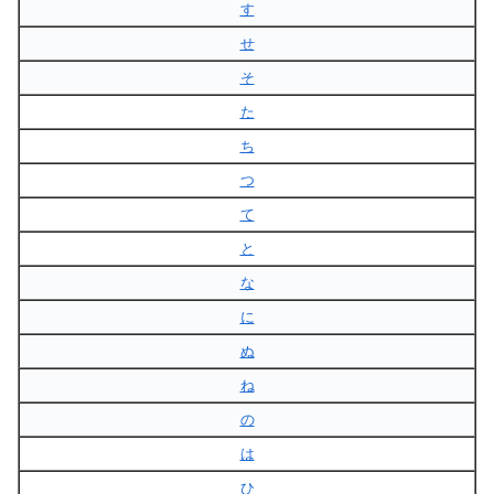
す
せ
そ
た
ち
つ
て
と
な
に
ぬ
ね
の
は
ひ