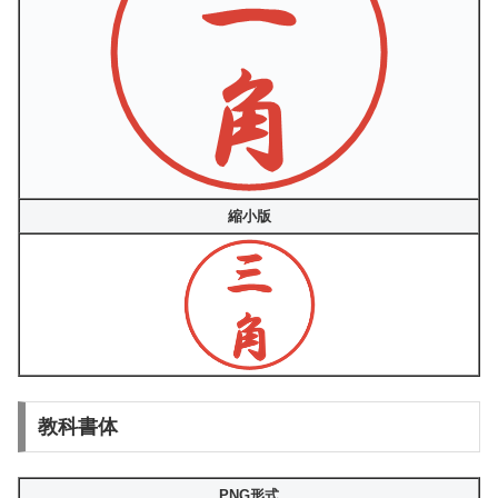
縮小版
教科書体
PNG形式