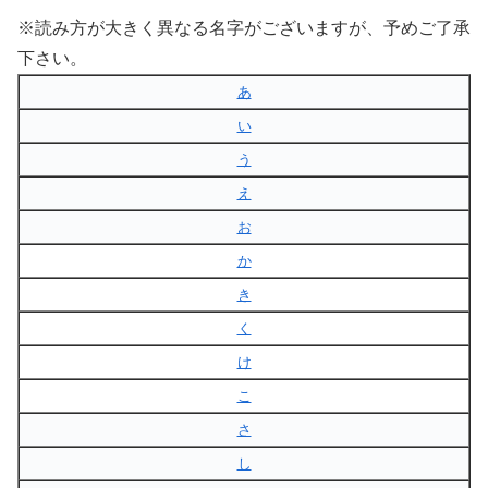
※読み方が大きく異なる名字がございますが、予めご了承
下さい。
あ
い
う
え
お
か
き
く
け
こ
さ
し