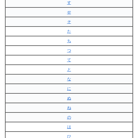
す
せ
そ
た
ち
つ
て
と
な
に
ぬ
ね
の
は
ひ