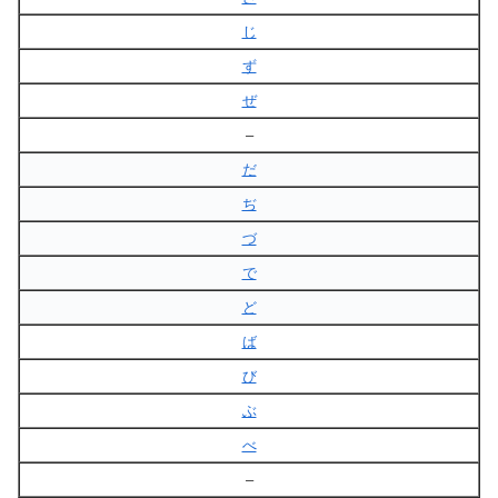
じ
ず
ぜ
–
だ
ぢ
づ
で
ど
ば
び
ぶ
べ
–