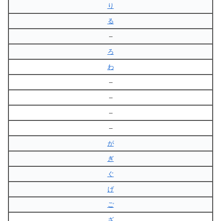
り
る
–
ろ
わ
–
–
–
–
が
ぎ
ぐ
げ
ご
ざ