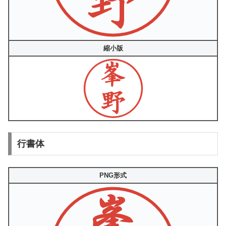
縮小版
行書体
PNG形式