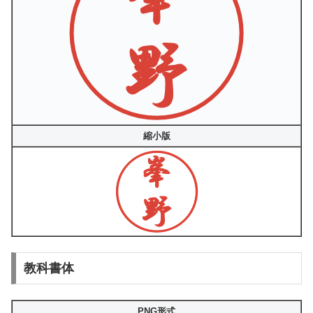
縮小版
教科書体
PNG形式