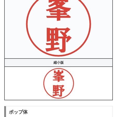
縮小版
ポップ体