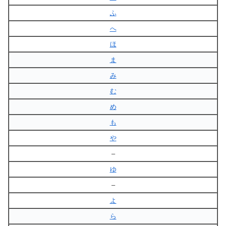
ふ
へ
ほ
ま
み
む
め
も
や
–
ゆ
–
よ
ら