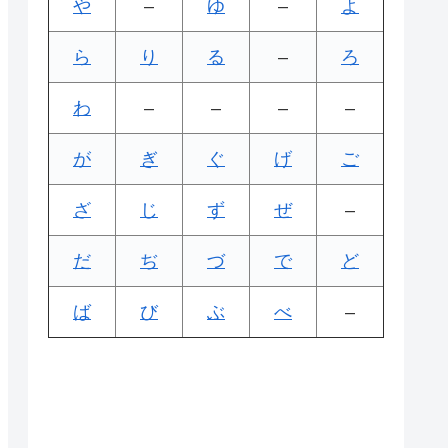
や
–
ゆ
–
よ
ら
り
る
–
ろ
わ
–
–
–
–
が
ぎ
ぐ
げ
ご
ざ
じ
ず
ぜ
–
だ
ぢ
づ
で
ど
ば
び
ぶ
べ
–