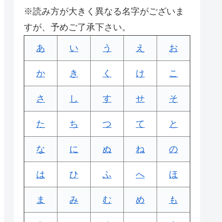
※読み方が大きく異なる名字がございま
すが、予めご了承下さい。
あ
い
う
え
お
か
き
く
け
こ
さ
し
す
せ
そ
た
ち
つ
て
と
な
に
ぬ
ね
の
は
ひ
ふ
へ
ほ
ま
み
む
め
も