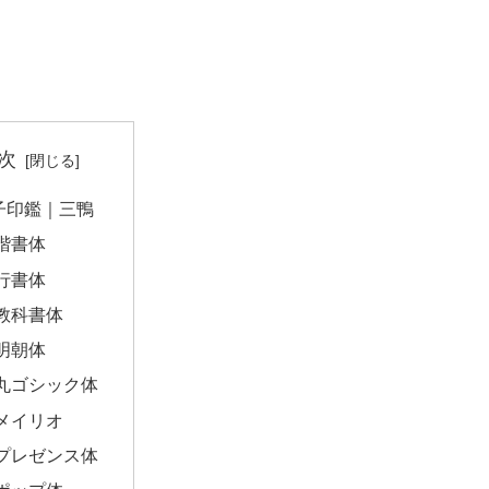
次
子印鑑｜三鴨
楷書体
行書体
教科書体
明朝体
丸ゴシック体
メイリオ
プレゼンス体