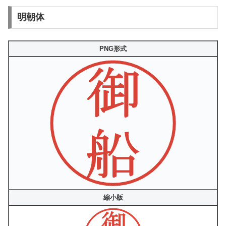
明朝体
PNG形式
縮小版