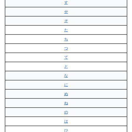
す
せ
そ
た
ち
つ
て
と
な
に
ぬ
ね
の
は
ひ