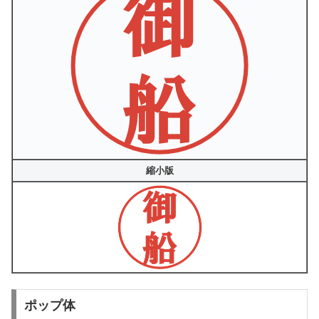
縮小版
ポップ体