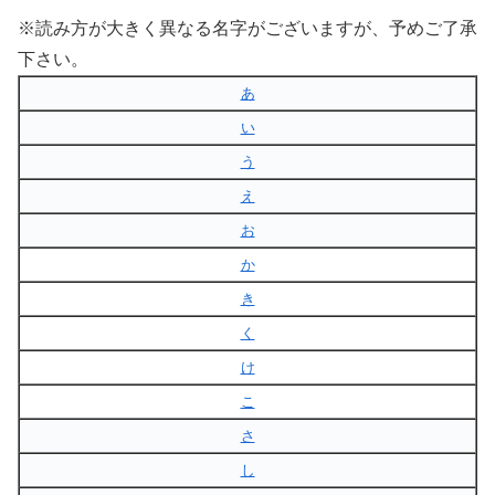
※読み方が大きく異なる名字がございますが、予めご了承
下さい。
あ
い
う
え
お
か
き
く
け
こ
さ
し