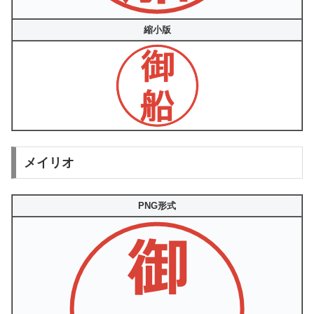
縮小版
メイリオ
PNG形式