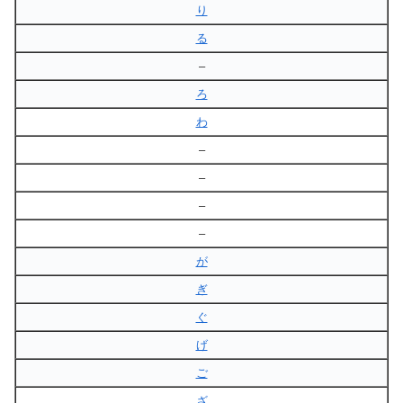
り
る
–
ろ
わ
–
–
–
–
が
ぎ
ぐ
げ
ご
ざ