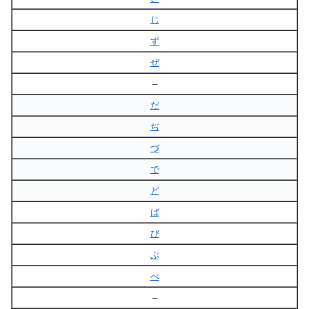
じ
ず
ぜ
–
だ
ぢ
づ
で
ど
ば
び
ぶ
べ
–