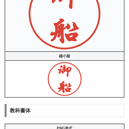
縮小版
教科書体
PNG形式