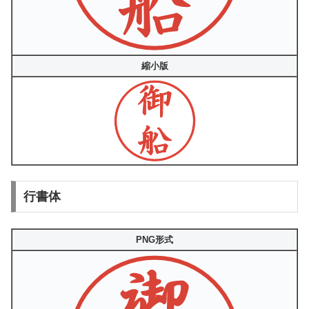
縮小版
行書体
PNG形式