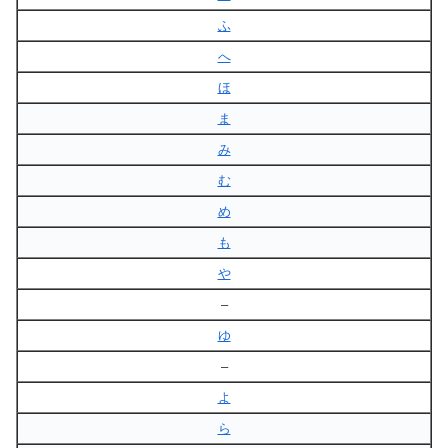
ふ
へ
ほ
ま
み
む
め
も
や
–
ゆ
–
よ
ら