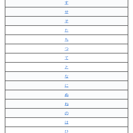
す
せ
そ
た
ち
つ
て
と
な
に
ぬ
ね
の
は
ひ