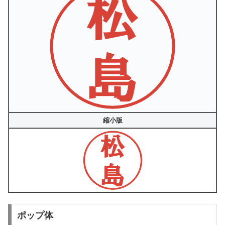
縮小版
ポップ体