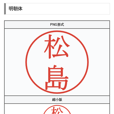
明朝体
PNG形式
縮小版