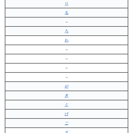
り
る
–
ろ
わ
–
–
–
–
が
ぎ
ぐ
げ
ご
ざ