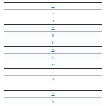
ふ
へ
ほ
ま
み
む
め
も
や
–
ゆ
–
よ
ら