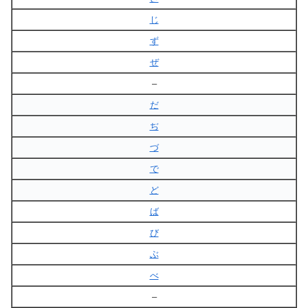
じ
ず
ぜ
–
だ
ぢ
づ
で
ど
ば
び
ぶ
べ
–