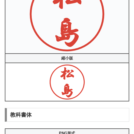
縮小版
教科書体
PNG形式