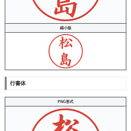
縮小版
行書体
PNG形式