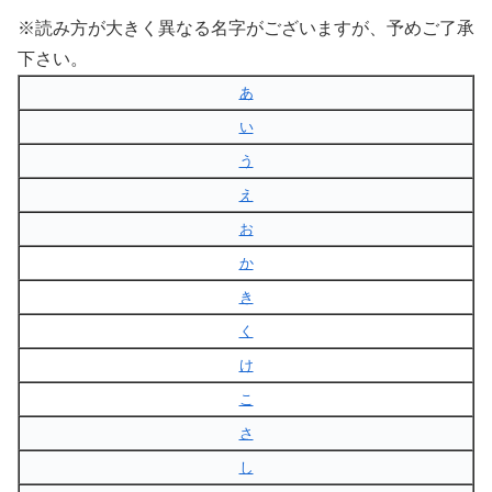
※読み方が大きく異なる名字がございますが、予めご了承
下さい。
あ
い
う
え
お
か
き
く
け
こ
さ
し