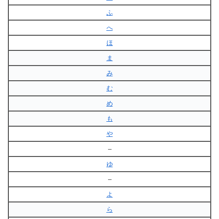
ふ
へ
ほ
ま
み
む
め
も
や
–
ゆ
–
よ
ら