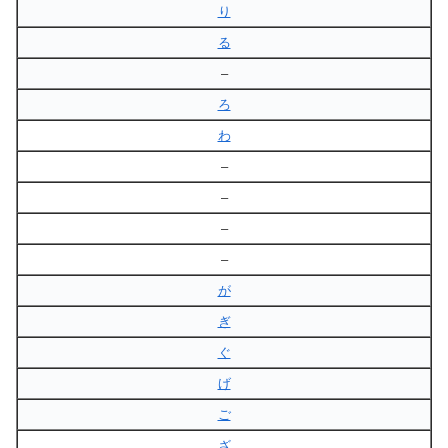
り
る
–
ろ
わ
–
–
–
–
が
ぎ
ぐ
げ
ご
ざ