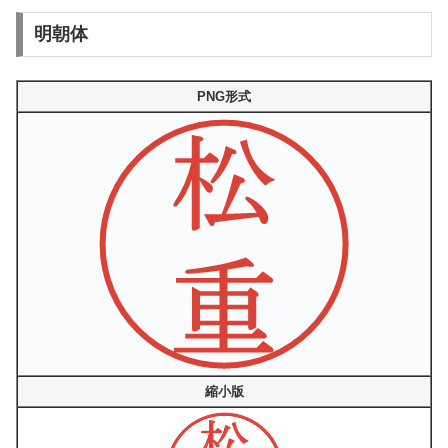
明朝体
PNG形式
縮小版