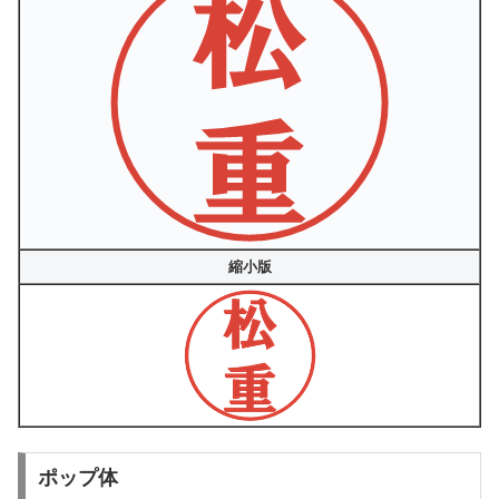
縮小版
ポップ体