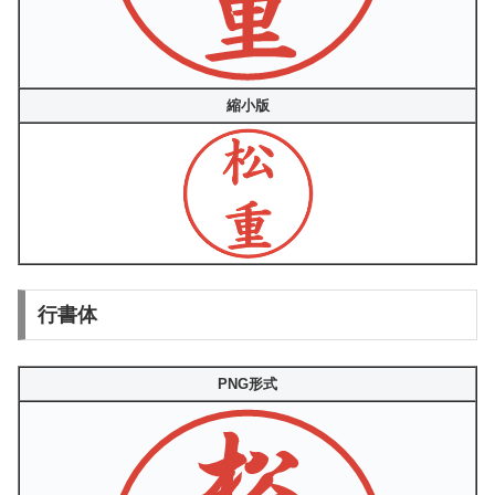
縮小版
行書体
PNG形式