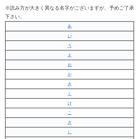
※読み方が大きく異なる名字がございますが、予めご了承
下さい。
あ
い
う
え
お
か
き
く
け
こ
さ
し