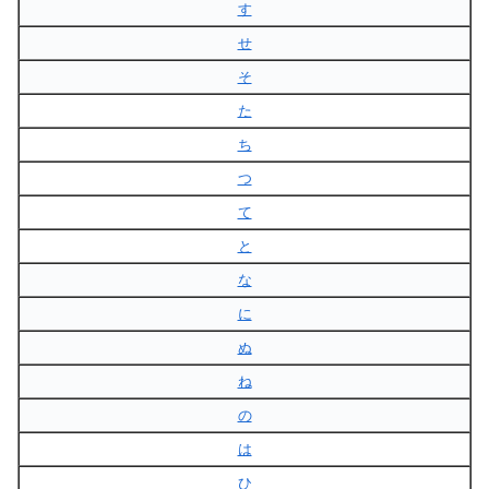
す
せ
そ
た
ち
つ
て
と
な
に
ぬ
ね
の
は
ひ