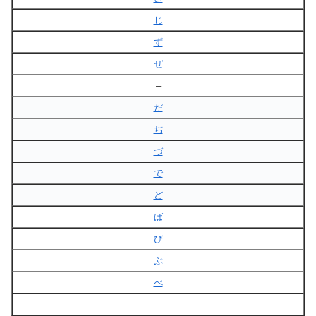
じ
ず
ぜ
–
だ
ぢ
づ
で
ど
ば
び
ぶ
べ
–