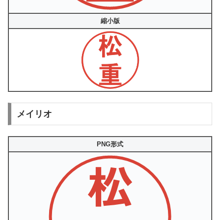
縮小版
メイリオ
PNG形式