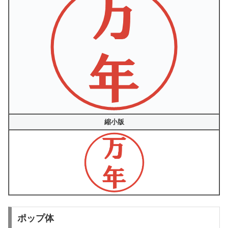
縮小版
ポップ体