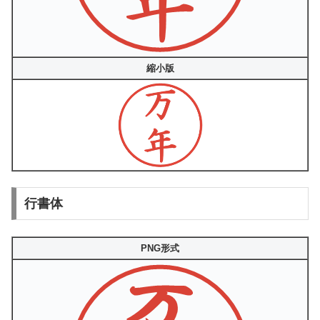
縮小版
行書体
PNG形式