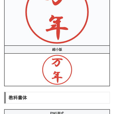
縮小版
教科書体
PNG形式