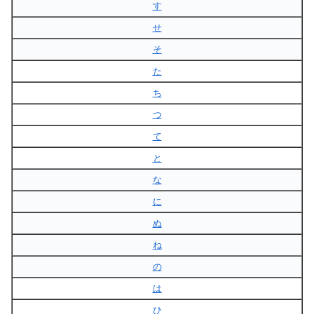
す
せ
そ
た
ち
つ
て
と
な
に
ぬ
ね
の
は
ひ