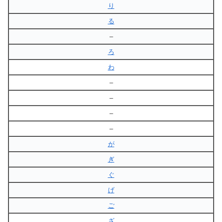
り
る
–
ろ
わ
–
–
–
–
が
ぎ
ぐ
げ
ご
ざ