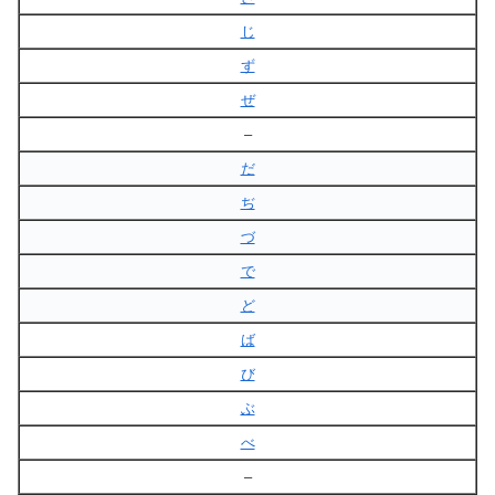
じ
ず
ぜ
–
だ
ぢ
づ
で
ど
ば
び
ぶ
べ
–