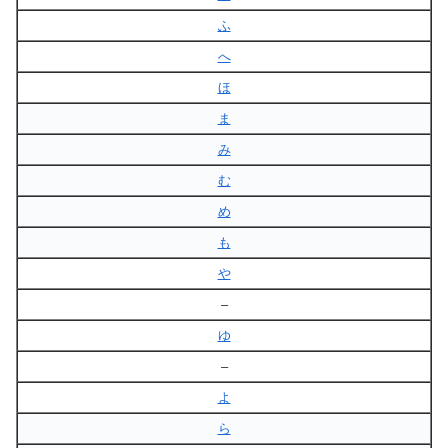
ふ
へ
ほ
ま
み
む
め
も
や
–
ゆ
–
よ
ら