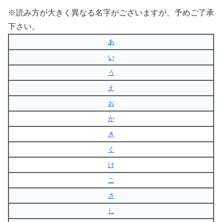
※読み方が大きく異なる名字がございますが、予めご了承
下さい。
あ
い
う
え
お
か
き
く
け
こ
さ
し