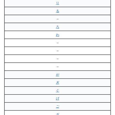
り
る
–
ろ
わ
–
–
–
–
が
ぎ
ぐ
げ
ご
ざ