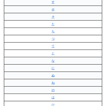
す
せ
そ
た
ち
つ
て
と
な
に
ぬ
ね
の
は
ひ