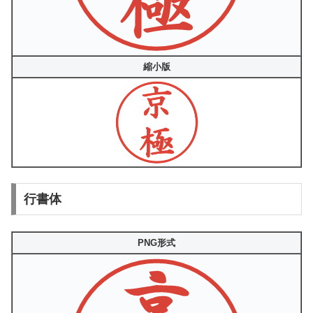
縮小版
行書体
PNG形式