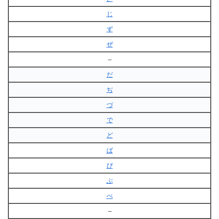
じ
ず
ぜ
–
だ
ぢ
づ
で
ど
ば
び
ぶ
べ
–