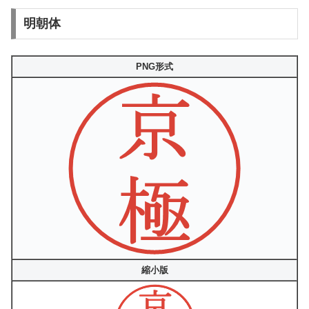
明朝体
PNG形式
縮小版