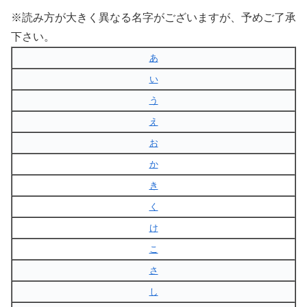
※読み方が大きく異なる名字がございますが、予めご了承
下さい。
あ
い
う
え
お
か
き
く
け
こ
さ
し