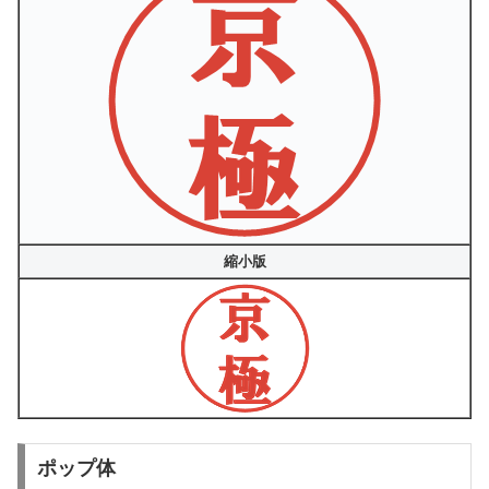
縮小版
ポップ体