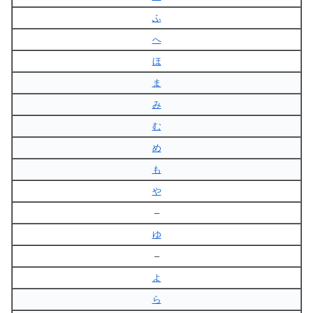
ふ
へ
ほ
ま
み
む
め
も
や
–
ゆ
–
よ
ら