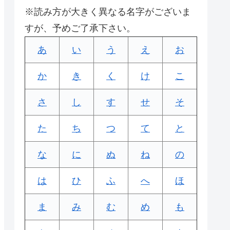
※読み方が大きく異なる名字がございま
すが、予めご了承下さい。
あ
い
う
え
お
か
き
く
け
こ
さ
し
す
せ
そ
た
ち
つ
て
と
な
に
ぬ
ね
の
は
ひ
ふ
へ
ほ
ま
み
む
め
も