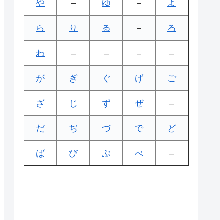
や
–
ゆ
–
よ
ら
り
る
–
ろ
わ
–
–
–
–
が
ぎ
ぐ
げ
ご
ざ
じ
ず
ぜ
–
だ
ぢ
づ
で
ど
ば
び
ぶ
べ
–