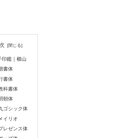
次
子印鑑｜櫛山
楷書体
行書体
教科書体
明朝体
丸ゴシック体
メイリオ
プレゼンス体