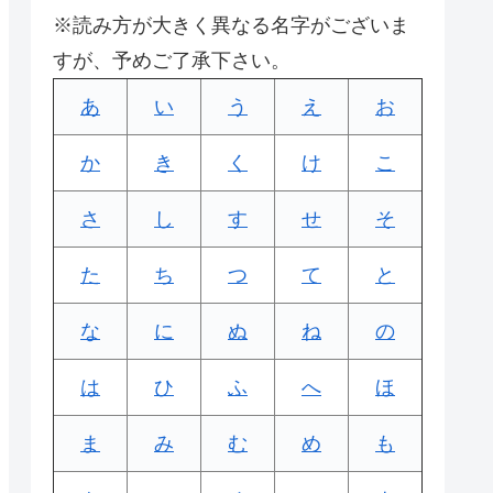
※読み方が大きく異なる名字がございま
すが、予めご了承下さい。
あ
い
う
え
お
か
き
く
け
こ
さ
し
す
せ
そ
た
ち
つ
て
と
な
に
ぬ
ね
の
は
ひ
ふ
へ
ほ
ま
み
む
め
も