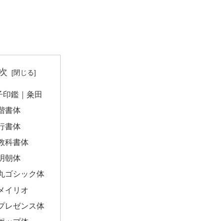
次
子印鑑｜粂田
楷書体
行書体
教科書体
明朝体
丸ゴシック体
メイリオ
プレゼンス体