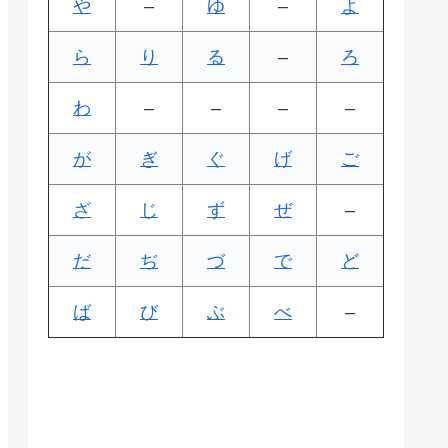
や
–
ゆ
–
よ
ら
り
る
–
ろ
わ
–
–
–
–
が
ぎ
ぐ
げ
ご
ざ
じ
ず
ぜ
–
だ
ぢ
づ
で
ど
ば
び
ぶ
べ
–