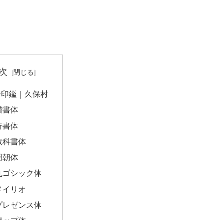
次
子印鑑｜久保村
楷書体
行書体
教科書体
明朝体
丸ゴシック体
メイリオ
プレゼンス体