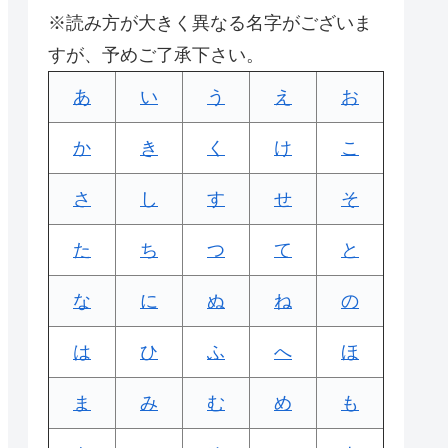
※読み方が大きく異なる名字がございま
すが、予めご了承下さい。
あ
い
う
え
お
か
き
く
け
こ
さ
し
す
せ
そ
た
ち
つ
て
と
な
に
ぬ
ね
の
は
ひ
ふ
へ
ほ
ま
み
む
め
も