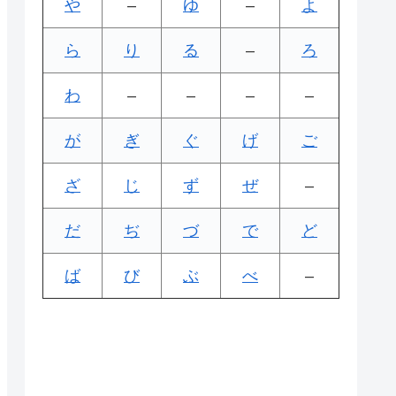
や
–
ゆ
–
よ
ら
り
る
–
ろ
わ
–
–
–
–
が
ぎ
ぐ
げ
ご
ざ
じ
ず
ぜ
–
だ
ぢ
づ
で
ど
ば
び
ぶ
べ
–