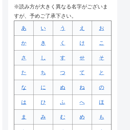
※読み方が大きく異なる名字がございま
すが、予めご了承下さい。
あ
い
う
え
お
か
き
く
け
こ
さ
し
す
せ
そ
た
ち
つ
て
と
な
に
ぬ
ね
の
は
ひ
ふ
へ
ほ
ま
み
む
め
も