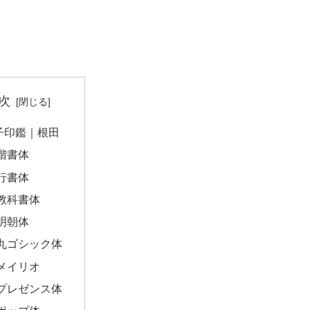
次
子印鑑｜根田
楷書体
行書体
教科書体
明朝体
丸ゴシック体
メイリオ
プレゼンス体