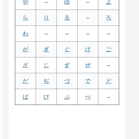
や
–
ゆ
–
よ
ら
り
る
–
ろ
わ
–
–
–
–
が
ぎ
ぐ
げ
ご
ざ
じ
ず
ぜ
–
だ
ぢ
づ
で
ど
ば
び
ぶ
べ
–