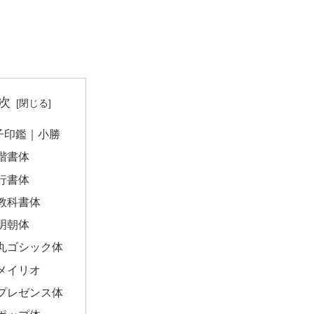
次
子印鑑｜小勝
楷書体
行書体
教科書体
明朝体
丸ゴシック体
メイリオ
プレゼンス体