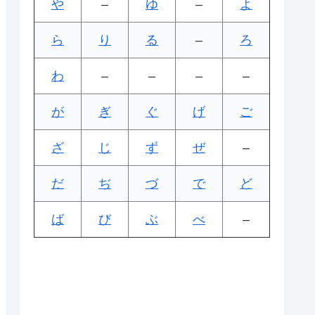
や
–
ゆ
–
よ
ら
り
る
–
ろ
わ
–
–
–
–
が
ぎ
ぐ
げ
ご
ざ
じ
ず
ぜ
–
だ
ぢ
づ
で
ど
ば
び
ぶ
べ
–