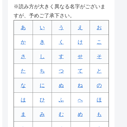
※読み方が大きく異なる名字がございま
すが、予めご了承下さい。
あ
い
う
え
お
か
き
く
け
こ
さ
し
す
せ
そ
た
ち
つ
て
と
な
に
ぬ
ね
の
は
ひ
ふ
へ
ほ
ま
み
む
め
も