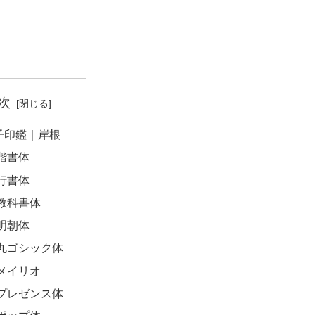
次
子印鑑｜岸根
楷書体
行書体
教科書体
明朝体
丸ゴシック体
メイリオ
プレゼンス体