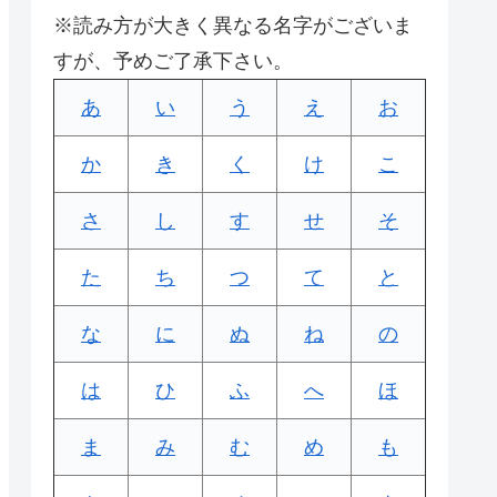
※読み方が大きく異なる名字がございま
すが、予めご了承下さい。
あ
い
う
え
お
か
き
く
け
こ
さ
し
す
せ
そ
た
ち
つ
て
と
な
に
ぬ
ね
の
は
ひ
ふ
へ
ほ
ま
み
む
め
も