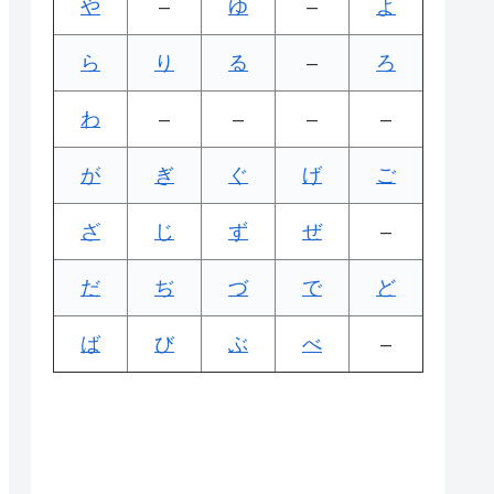
や
–
ゆ
–
よ
ら
り
る
–
ろ
わ
–
–
–
–
が
ぎ
ぐ
げ
ご
ざ
じ
ず
ぜ
–
だ
ぢ
づ
で
ど
ば
び
ぶ
べ
–