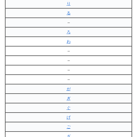
り
る
–
ろ
わ
–
–
–
–
が
ぎ
ぐ
げ
ご
ざ