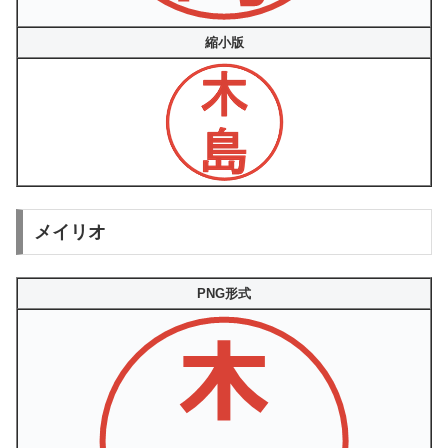
縮小版
メイリオ
PNG形式