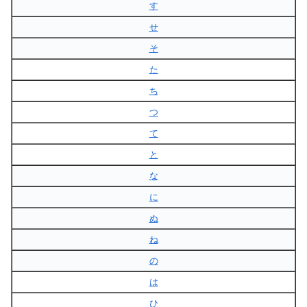
す
せ
そ
た
ち
つ
て
と
な
に
ぬ
ね
の
は
ひ