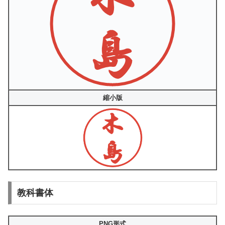
縮小版
教科書体
PNG形式