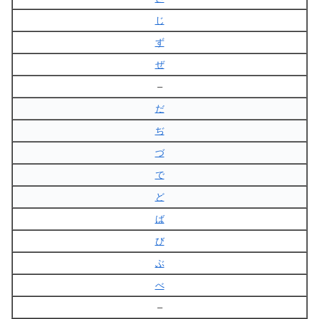
じ
ず
ぜ
–
だ
ぢ
づ
で
ど
ば
び
ぶ
べ
–