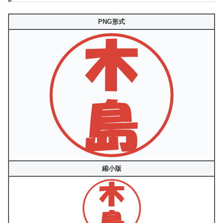
PNG形式
縮小版