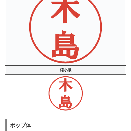
縮小版
ポップ体