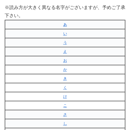
※読み方が大きく異なる名字がございますが、予めご了承
下さい。
あ
い
う
え
お
か
き
く
け
こ
さ
し