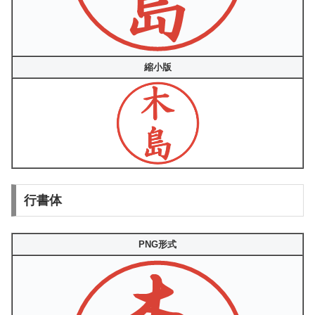
縮小版
行書体
PNG形式