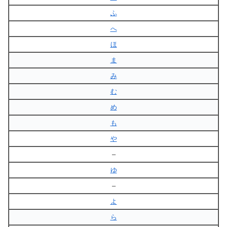
ふ
へ
ほ
ま
み
む
め
も
や
–
ゆ
–
よ
ら